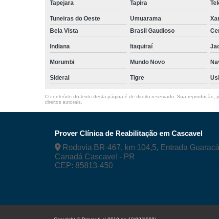
Tapejara
Tapira
Te
Tuneiras do Oeste
Umuarama
Xa
Bela Vista
Brasil Gaudioso
Cer
Indiana
Itaquiraí
Ja
Morumbi
Mundo Novo
Nav
Sideral
Tigre
Us
O conteúdo do texto desta página é de direito reservado. Sua reprodução, pa
direitos autorais
.
Prover Clínica de Reabilitação em Cascavel
Rodovia BR-467, km 104,5, Entrada Guaracá
Canadá Cascavel - PR
CEP: 85813-450
(45) 99118 – 9374
(45) 
contato@proverct.com.br