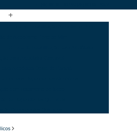
(45) 99118 – 9374
(45) 99118 – 9374
Clínica de Reabilitação Alcoolismo Perto
ção de Alcoolismo Perto de Mim
Clínica de Reabilitação para Alcoólatra
ação para Alcoólatra Cascavel
o para Alcoólatra Oeste do Paraná
para Homens Dependentes Alcoólicos
tação com Tratamento de álcool
tação de Dependentes Químicos
itação Dependentes Químicos
ara Dependentes Químicos Mais Perto
licos
Dependentes Químicos Mais Perto Cascavel