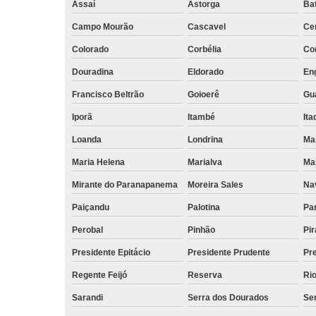
Assaí
Astorga
Ba
Campo Mourão
Cascavel
Cen
Colorado
Corbélia
Cor
Douradina
Eldorado
Eng
Francisco Beltrão
Goioerê
Gu
Iporã
Itambé
Ita
Loanda
Londrina
Ma
Maria Helena
Marialva
Mar
Mirante do Paranapanema
Moreira Sales
Nav
Paiçandu
Palotina
Pa
Perobal
Pinhão
Pir
Presidente Epitácio
Presidente Prudente
Pr
Regente Feijó
Reserva
Rio
Sarandi
Serra dos Dourados
Ser