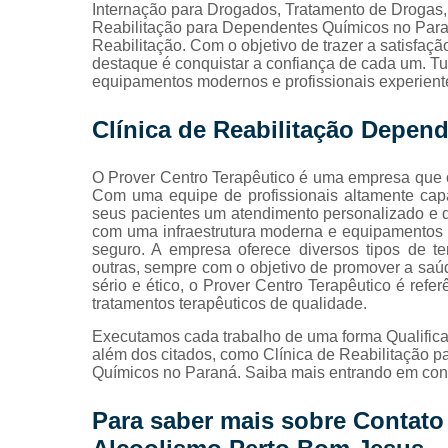
Internação para Drogados, Tratamento de Drogas,
viciados em
Reabilitação para Dependentes Químicos no Paran
álcool
Reabilitação. Com o objetivo de trazer a satisfaç
destaque é conquistar a confiança de cada um. Tu
Tratamento
equipamentos modernos e profissionais experient
para
dependente
químicos
Clínica de Reabilitação Depen
Tratamentos
contra
O Prover Centro Terapêutico é uma empresa que o
drogas
Com uma equipe de profissionais altamente cap
seus pacientes um atendimento personalizado e d
Tratamentos
com uma infraestrutura moderna e equipamentos d
para
seguro. A empresa oferece diversos tipos de tera
alcoolismo
outras, sempre com o objetivo de promover a sa
sério e ético, o Prover Centro Terapêutico é re
Tratamentos
tratamentos terapêuticos de qualidade.
para
drogados
Executamos cada trabalho de uma forma Qualifica
além dos citados, como Clínica de Reabilitação p
Químicos no Paraná. Saiba mais entrando em con
Para saber mais sobre Contato 