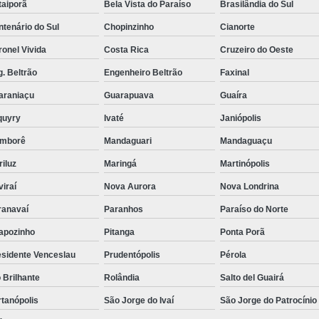
taiporã
Bela Vista do Paraíso
Brasilândia do Sul
Reabilitação para Jov
tenário do Sul
Chopinzinho
Cianorte
Reabilitação para Pessoas Viciados e
onel Vivida
Costa Rica
Cruzeiro do Oeste
Reabilitação para Alcoólatra e Droga
. Beltrão
Engenheiro Beltrão
Faxinal
Reabilitação para Dependentes de 
araniaçu
Guarapuava
Guaíra
Reabilitação para Drogado Cascavel
quyry
Ivaté
Janiópolis
Reabilitação para
mborê
Mandaguari
Mandaguaçu
Reabilitação para
iluz
Maringá
Martinópolis
Reabilitação par
iraí
Nova Aurora
Nova Londrina
ranavaí
Paranhos
Paraíso do Norte
Reabilitação para Usuários de Dr
apozinho
Pitanga
Ponta Porã
Reabilitação 
esidente Venceslau
Prudentópolis
Pérola
Reabilitação par
 Brilhante
Rolândia
Salto del Guairá
Reabilitação par
tanópolis
São Jorge do Ivaí
São Jorge do Patrocínio
Reabilitação para Jov