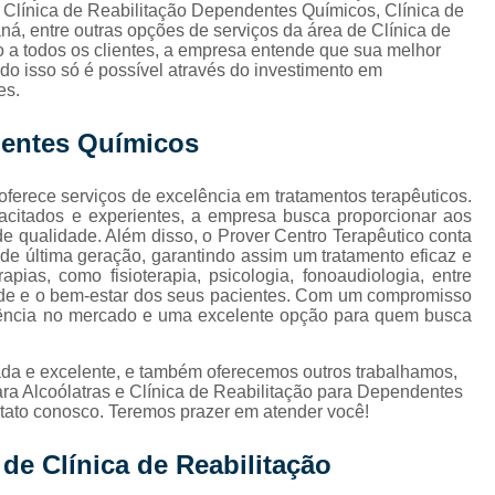
Internação de Droga
 Clínica de Reabilitação Dependentes Químicos, Clínica de
á, entre outras opções de serviços da área de Clínica de
Internação de Vicia
ão a todos os clientes, a empresa entende que sua melhor
do isso só é possível através do investimento em
Internação em Clíni
es.
s
Internação em Clínica de
dentes Químicos
Internação em Clínica de Re
ferece serviços de excelência em tratamentos terapêuticos.
Internação em Clínic
acitados e experientes, a empresa busca proporcionar aos
Internação em Clín
e qualidade. Além disso, o Prover Centro Terapêutico conta
e última geração, garantindo assim um tratamento eficaz e
Internação Jovens
pias, como fisioterapia, psicologia, fonoaudiologia, entre
úde e o bem-estar dos seus pacientes. Com um compromisso
Internação de H
ferência no mercado e uma excelente opção para quem busca
Internação de Jovens com Vício e
da e excelente, e também oferecemos outros trabalhamos,
Internação para Alcoolatra
ara Alcoólatras e Clínica de Reabilitação para Dependentes
tato conosco. Teremos prazer em atender você!
Internação para Alcoolatra Oeste do
de Clínica de Reabilitação
Internação para Jovens Alcoólatras