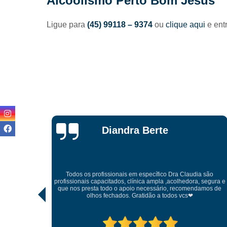
Alcoolismo Perto Bom Jesus
Ligue para
(45) 99118 – 9374
ou
clique aqui
e ent
Luiz Felipe
a são
 segura e
Tratamento humanizado projeto terapêutico excelente
amos de
profissionais na área da dependência química ótimo lugar