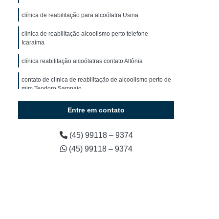
dos em Clínica de Recuperação
clínica de reabilitação para alcoólatra Usina
dos em Clínica de Recuperação
clínica de reabilitação alcoolismo perto telefone
ca de Recuperação para Jovens
Icaraíma
 Recuperação para Jovens Cascavel
clínica reabilitação alcoólatras contato Altônia
cuperação para Jovens Oeste do Paraná
contato de clínica de reabilitação de alcoolismo perto de
a de Recuperação para Menores
mim Teodoro Sampaio
ica de Recuperação Particular
clínica de reabilitação para homens dependentes
Entre em contato
alcoólicos Jandaia do Sul
 em Clínica de Recuperação
clínica de reabilitação alcoólica Guarujá do Sul
(45) 99118 – 9374
omens com Vício em álcool
(45) 99118 – 9374
m álcool
Internação de Usuários de álcool
Internação para Alcoolatra Cascavel
 Paraná
Internação para Homens Alcoólatras
Internação para Pessoas Viciada em álcool