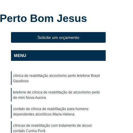
 Dependentes Químicos Mais Perto de Mim
ndentes Químicos Mais Perto Oeste do Paraná
o Perto Bom Jesus
ra Dependentes Químicos Mais Próximo
o para Dependentes Químicos Perto
Solicite um orçamento
 para Dependentes Químicos Próximo
 para Homens Dependentes Químicos
MENU
 para Jovens Dependentes Químicos
a para Usuários
Clínica de Reabilitação
clínica de reabilitação alcoolismo perto telefone Brasil
Gaudioso
 Psiquiatra
Clínica de Reabilitação Cascavel
telefone de clínica de reabilitação de alcoolismo perto
óloga
Clínica de Reabilitação Masculina
de mim Nova Aurora
raná
Clínica de Reabilitação para Alcoólatras
contato de clínica de reabilitação para homens
dependentes alcoólicos Maria Helena
licos
Clínica de Reabilitação para Jovens
ras em Clínica de Recuperação
clínicas de reabilitação com tratamento de álcool
contato Cunha Porã