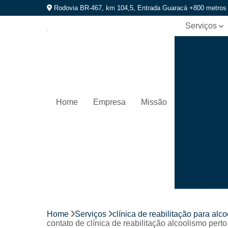
Rodovia BR-467, km 104,5, Entrada Guaracá +800 metros
Serviços
Clínica de
reabilitação
para
alcoolismo
Clínica de
reabilitação
Home
Empresa
Missão
para
dependente
químicos
Clínicas de
reabilitação
Internação
em clínica
de
recuperação
Home
Serviços
clínica de reabilitação para alc
Internação
contato de clínica de reabilitação alcoolismo per
para