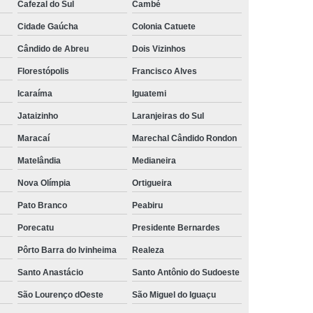
Cafezal do Sul
Cambé
ens Alcoólatras Oeste do Paraná
Cidade Gaúcha
Colonia Catuete
m álcool
Reabilitação para Viciado em álcool
Cândido de Abreu
Dois Vizinhos
do
Reabilitação para Dependente de Drogas
Florestópolis
Francisco Alves
Drogas e álcool
Reabilitação para Drogado
Icaraíma
Iguatemi
Reabilitação para Drogado Oeste do Paraná
Jataizinho
Laranjeiras do Sul
 Homens Usuários de Drogas
Maracaí
Marechal Cândido Rondon
 Homens Viciados em Drogas
Matelândia
Medianeira
a Jovens Usuários de Drogas
Nova Olímpia
Ortigueira
Pato Branco
Peabiru
oga
Reabilitação para Usuários de Drogas
Porecatu
Presidente Bernardes
para Viciados em Drogas
Pôrto Barra do Ivinheima
Realeza
a Homens Viciados em álcool
Santo Anastácio
Santo Antônio do Sudoeste
a Jovens Viciados em álcool
São Lourenço dOeste
São Miguel do Iguaçu
ens Viciados em álcool Cascavel