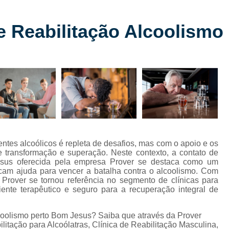
Clínica de Reabilitação para
Clínica de Reabilitação para Depe
de Reabilitação Alcoolism
s
Clínica de Reabilitação pa
Clínica de Reabilitaçã
Clínica de Reabilitação
Clínica de Reabilitação
Clínica de Reabilitação
Clínica de Reabilitação Químic
tes alcoólicos é repleta de desafios, mas com o apoio e os
Clínica de Reabilitação Alcoólica com
de transformação e superação. Neste contexto, a contato de
Jesus oferecida pela empresa Prover se destaca como um
Clínica de Reabilitação com Psic
scam ajuda para vencer a batalha contra o alcoolismo. Com
rover se tornou referência no segmento de clínicas para
Clínica de Reabilitação Oeste do Pa
nte terapêutico e seguro para a recuperação integral de
Clínica de Reabilitação para Alcoó
lcoolismo perto Bom Jesus? Saiba que através da Prover
Internação Alcoólat
litação para Alcoólatras, Clínica de Reabilitação Masculina,