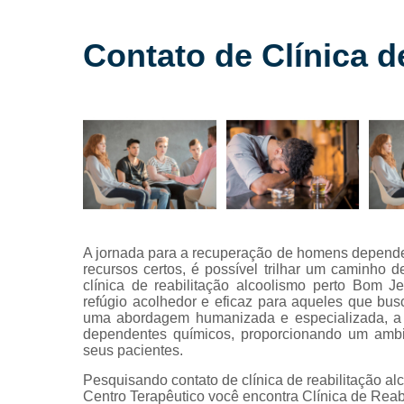
alcoólatras
Internação
Contato de Clínica 
para
dependente
químicos
Internação
para
drogados
Internação
para
tratamentos
de drogas
A jornada para a recuperação de homens dependen
Reabilitação
recursos certos, é possível trilhar um caminho 
para
clínica de reabilitação alcoolismo perto Bom 
alcoólatras
refúgio acolhedor e eficaz para aqueles que bu
uma abordagem humanizada e especializada, a P
Reabilitação
dependentes químicos, proporcionando um ambie
para
seus pacientes.
drogados
Pesquisando contato de clínica de reabilitação a
Reabilitação
Centro Terapêutico você encontra Clínica de Reabi
para