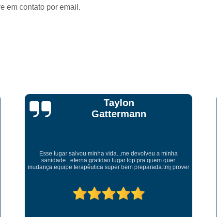
re em contato por email.
Internação para Usuários de Dro
Internação de Depende
Internação de Dependentes
Internação de Dependentes par
Internação de Dependentes
Internação de Home
Taylon
Gattermann
Internação de Jove
Internação de Pess
Internação para Tra
Esse lugar salvou minha vida...me devolveu a minha
sanidade...eterna gratidao.lugar top pra quem quer
Internação para Trat
mudança.equipe terapêutica super bem preparada.tmj prover
Reabilitação para Homem Viciado em 
Reabilitação 
Reabilitação para