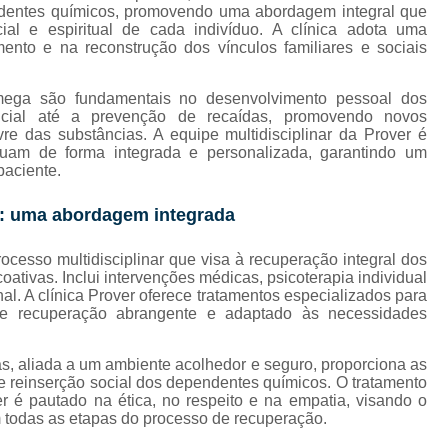
Internação de Droga
dentes químicos, promovendo uma abordagem integral que
ocial e espiritual de cada indivíduo. A clínica adota uma
Internação de Vicia
o e na reconstrução dos vínculos familiares e sociais
Internação em Clíni
mega são fundamentais no desenvolvimento pessoal dos
s
Internação em Clínica de
icial até a prevenção de recaídas, promovendo novos
re das substâncias. A equipe multidisciplinar da Prover é
Internação em Clínica de Re
atuam de forma integrada e personalizada, garantindo um
paciente.
Internação em Clínic
Internação em Clín
s: uma abordagem integrada
Internação Jovens
cesso multidisciplinar que visa à recuperação integral dos
oativas. Inclui intervenções médicas, psicoterapia individual
Internação de H
l. A clínica Prover oferece tratamentos especializados para
de recuperação abrangente e adaptado às necessidades
Internação de Jovens com Vício e
Internação para Alcoolatra
as, aliada a um ambiente acolhedor e seguro, proporciona as
Internação para Alcoolatra Oeste do
 e reinserção social dos dependentes químicos. O tratamento
r é pautado na ética, no respeito e na empatia, visando o
Internação para Jovens Alcoólatras
m todas as etapas do processo de recuperação.