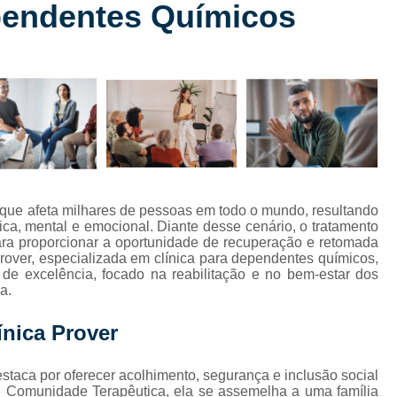
pendentes Químicos
Clínica de Reabilitação para
Clínica de Reabilitação para Depe
s
Clínica de Reabilitação pa
Clínica de Reabilitaçã
Clínica de Reabilitação
Clínica de Reabilitação
Clínica de Reabilitação
 que afeta milhares de pessoas em todo o mundo, resultando
Clínica de Reabilitação Químic
ca, mental e emocional. Diante desse cenário, o tratamento
ara proporcionar a oportunidade de recuperação e retomada
Clínica de Reabilitação Alcoólica com
rover, especializada em clínica para dependentes químicos,
de excelência, focado na reabilitação e no bem-estar dos
Clínica de Reabilitação com Psic
a.
Clínica de Reabilitação Oeste do Pa
ínica Prover
Clínica de Reabilitação para Alcoó
Internação Alcoólat
estaca por oferecer acolhimento, segurança e inclusão social
de Comunidade Terapêutica, ela se assemelha a uma família