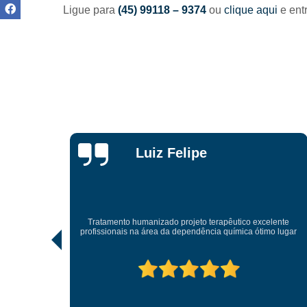
Ligue para
(45) 99118 – 9374
ou
clique aqui
e ent
Luiz Felipe
a são
 segura e
Tratamento humanizado projeto terapêutico excelente
amos de
profissionais na área da dependência química ótimo lugar