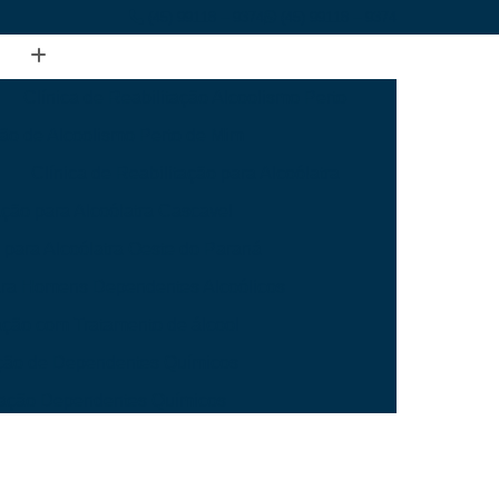
(45) 99118 – 9374
(45) 99118 – 9374
Clínica de Reabilitação Alcoolismo Perto
ção de Alcoolismo Perto de Mim
Clínica de Reabilitação para Alcoólatra
ação para Alcoólatra Cascavel
o para Alcoólatra Oeste do Paraná
para Homens Dependentes Alcoólicos
tação com Tratamento de álcool
tação de Dependentes Químicos
itação Dependentes Químicos
ara Dependentes Químicos Mais Perto
Dependentes Químicos Mais Perto Cascavel