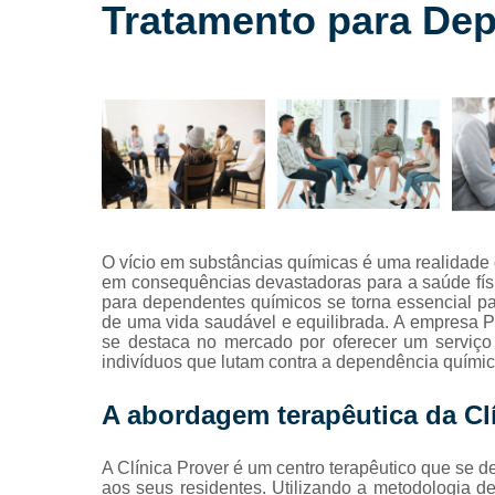
Tratamento para De
alcoólatras
Internação
para
dependente
químicos
Internação
para
drogados
Internação
para
O vício em substâncias químicas é uma realidade
tratamentos
em consequências devastadoras para a saúde físi
de drogas
para dependentes químicos se torna essencial p
Reabilitação
de uma vida saudável e equilibrada. A empresa P
para
se destaca no mercado por oferecer um serviço 
alcoólatras
indivíduos que lutam contra a dependência químic
Reabilitação
A abordagem terapêutica da Cl
para
drogados
A Clínica Prover é um centro terapêutico que se d
Reabilitação
aos seus residentes. Utilizando a metodologia 
para