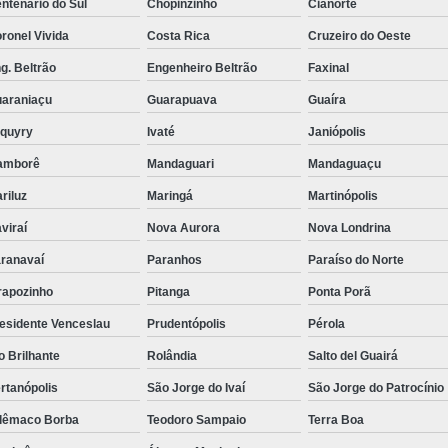
ntenário do Sul
Chopinzinho
Cianorte
Reabilitação para Jov
ronel Vivida
Costa Rica
Cruzeiro do Oeste
Reabilitação para Jovens
g. Beltrão
Engenheiro Beltrão
Faxinal
Reabilitação para
araniaçu
Guarapuava
Guaíra
Reabilitação para
aquyry
Ivaté
Janiópolis
Reabilitação para Viciados em álc
amborê
Mandaguari
Mandaguaçu
Tratamento da Dependência Quím
riluz
Maringá
Martinópolis
Tratamento de Dependência Quím
viraí
Nova Aurora
Nova Londrina
Tratamento para D
ranavaí
Paranhos
Paraíso do Norte
Tratamento para Depe
rapozinho
Pitanga
Ponta Porã
Tratamento para Dependentes de Dr
esidente Venceslau
Prudentópolis
Pérola
o Brilhante
Rolândia
Salto del Guairá
Tratamento para Drogas
rtanópolis
São Jorge do Ivaí
São Jorge do Patrocínio
Tratamento p
lêmaco Borba
Teodoro Sampaio
Terra Boa
Tratamento contra D