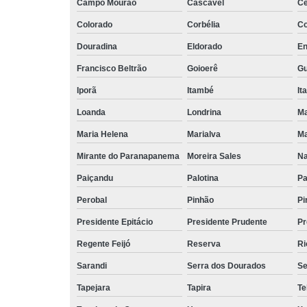
Campo Mourão
Cascavel
Ce
Colorado
Corbélia
Co
Douradina
Eldorado
En
Francisco Beltrão
Goioerê
Gu
Iporã
Itambé
It
Loanda
Londrina
M
Maria Helena
Marialva
Ma
Mirante do Paranapanema
Moreira Sales
Na
Paiçandu
Palotina
Pa
Perobal
Pinhão
Pi
Presidente Epitácio
Presidente Prudente
Pr
Regente Feijó
Reserva
Ri
Sarandi
Serra dos Dourados
Se
Tapejara
Tapira
Te