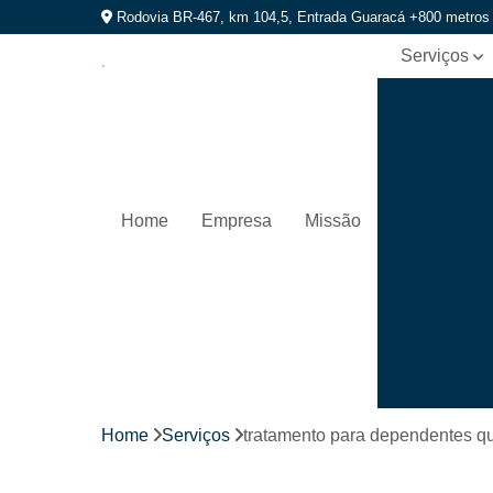
Rodovia BR-467, km 104,5, Entrada Guaracá +800 metros
Serviços
Clínica de
reabilitação
para
alcoolismo
Clínica de
reabilitação
Home
Empresa
Missão
para
dependente
químicos
Clínicas de
reabilitação
Internação
em clínica
de
recuperação
Home
Serviços
tratamento para dependentes q
Internação
para