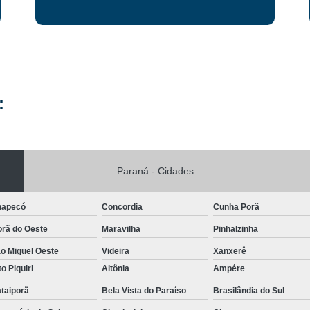
Reabilitação para Jov
Reabilitação para Pessoas Viciados e
Reabilitação para Alcoólatra e Droga
Reabilitação para Dependentes de 
:
Reabilitação para Drogado Cascavel
Reabilitação para
Reabilitação para
Paraná - Cidades
Reabilitação par
Reabilitação para Usuários de Dr
hapecó
Concordia
Cunha Porã
Reabilitação 
orã do Oeste
Maravilha
Pinhalzinha
Reabilitação par
o Miguel Oeste
Videira
Xanxerê
to Piquiri
Altônia
Ampére
Reabilitação par
taiporã
Bela Vista do Paraíso
Brasilândia do Sul
Reabilitação para Jov