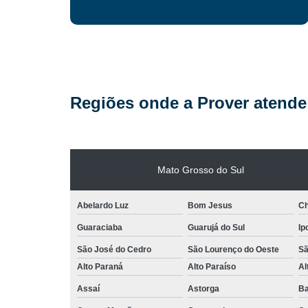
Regiões onde a Prover atende
Mato Grosso do Sul
Abelardo Luz
Bom Jesus
C
Guaraciaba
Guarujá do Sul
Ip
São José do Cedro
São Lourenço do Oeste
Sã
Alto Paraná
Alto Paraíso
Al
Assaí
Astorga
Ba