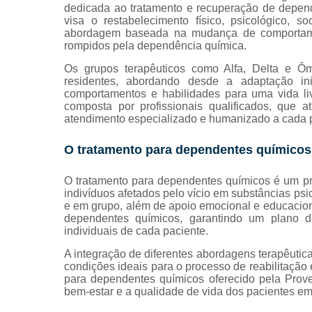
dedicada ao tratamento e recuperação de depen
viciados em
visa o restabelecimento físico, psicológico, s
álcool
abordagem baseada na mudança de comportament
rompidos pela dependência química.
Tratamento
para
Os grupos terapêuticos como Alfa, Delta e Ô
dependente
residentes, abordando desde a adaptação in
químicos
comportamentos e habilidades para uma vida liv
composta por profissionais qualificados, que 
Tratamentos
atendimento especializado e humanizado a cada 
contra
drogas
O tratamento para dependentes químico
Tratamentos
para
O tratamento para dependentes químicos é um pro
alcoolismo
indivíduos afetados pelo vício em substâncias psic
e em grupo, além de apoio emocional e educaciona
Tratamentos
dependentes químicos, garantindo um plano 
para
individuais de cada paciente.
drogados
A integração de diferentes abordagens terapêutic
condições ideais para o processo de reabilitação
para dependentes químicos oferecido pela Prove
bem-estar e a qualidade de vida dos pacientes e