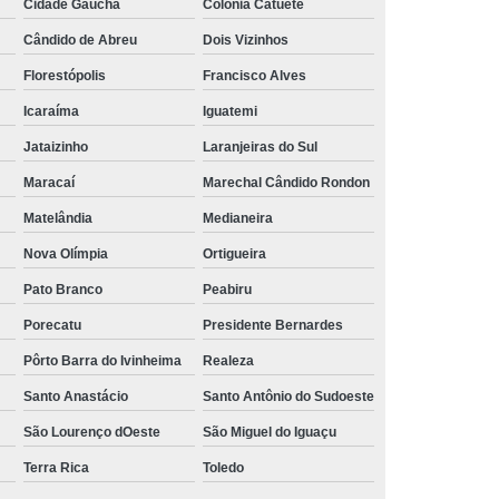
Cidade Gaúcha
Colonia Catuete
ens Viciados em álcool e Drogas
Cândido de Abreu
Dois Vizinhos
 Viciados em álcool Oeste do Paraná
Florestópolis
Francisco Alves
 Pessoas Viciadas em álcool
Icaraíma
Iguatemi
 Viciados em Drogas e álcool
Jataizinho
Laranjeiras do Sul
ool e Drogas
Tratamento contra as Drogas
Maracaí
Marechal Cândido Rondon
ica
Tratamento de Dependentes Químicos
Matelândia
Medianeira
ica
Tratamento para Dependente Químico
Nova Olímpia
Ortigueira
ependente Químico Cascavel
Pato Branco
Peabiru
ndente Químico Oeste do Paraná
Porecatu
Presidente Bernardes
ogas
Tratamento para Dependência Química
Pôrto Barra do Ivinheima
Realeza
Santo Anastácio
Santo Antônio do Sudoeste
Tratamento para álcool e Drogas
São Lourenço dOeste
São Miguel do Iguaçu
ara Usuário de Drogas
Terra Rica
Toledo
ependência Química de Drogas