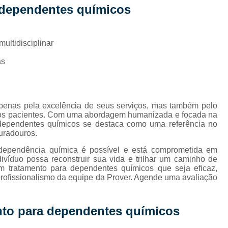
Internação de Hom
 dependentes químicos
Internação de Jov
Internação de Usuários 
ltidisciplinar
Internação para D
as
Internação para Jo
Internação para Usu
Internação para Usuários
enas pela excelência de seus serviços, mas também pelo
os pacientes. Com uma abordagem humanizada e focada na
Internação para Usuários co
a dependentes químicos se destaca como uma referência no
uradouros.
Internação para Alcoólatra e Droga
 dependência química é possível e está comprometida em
Internação para Dependentes de 
ivíduo possa reconstruir sua vida e trilhar um caminho de
 tratamento para dependentes químicos que seja eficaz,
Internação para Drogado Cascavel
profissionalismo da equipe da Prover. Agende uma avaliação
Internação para 
nto para dependentes químicos
Internação para 
Internação para Jovens Usuários de