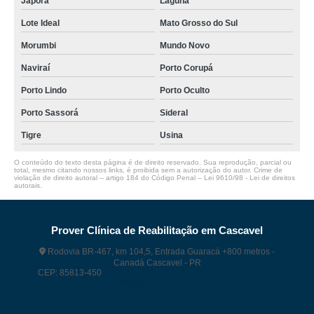
Japorã
Laguna
Lote Ideal
Mato Grosso do Sul
Morumbi
Mundo Novo
Naviraí
Porto Corupá
Porto Lindo
Porto Oculto
Porto Sassorá
Sideral
Tigre
Usina
O conteúdo do texto desta página é de direito reservado. Sua reprodução, parcial ou
total, mesmo citando nossos links, é proibida sem a autorização do autor. Crime de
violação de direito autoral – artigo 184 do Código Penal –
Lei 9610/98 - Lei de direitos
autorais
.
Prover Clínica de Reabilitação em Cascavel
Rodovia BR-467, km 104,5, Entrada Guaracá +800 metros -
Canadá Cascavel - PR
CEP: 85813-450
(45) 99118 – 9374
(45) 99118 – 9374
contato@proverct.com.br