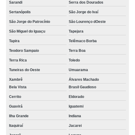
Sarandi
Serra dos Dourados
Sertanópolis
São Jorge do Ivaí
São Jorge do Patrocínio
São Lourenço dOeste
São Miguel do Iguaçu
Tapejara
Tapira
Telêmaco Borba
Teodoro Sampaio
Terra Boa
Terra Rica
Toledo
Tuneiras do Oeste
Umuarama
Xambrê
Álvares Machado
Bela Vista
Brasil Gaudioso
Cerrito
Eldorado
Guavirá
Iguatemi
Ilha Grande
Indiana
Itaquiraí
Jacarei