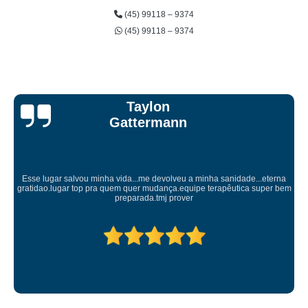
(45) 99118 – 9374
(45) 99118 – 9374
Taylon
Gattermann
Esse lugar salvou minha vida...me devolveu a minha sanidade...eterna
gratidao.lugar top pra quem quer mudança.equipe terapêutica super bem
preparada.tmj prover