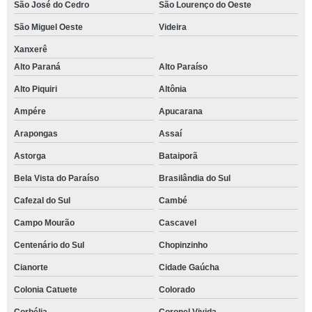
São José do Cedro
São Lourenço do Oeste
São Miguel Oeste
Videira
Xanxerê
Alto Paraná
Alto Paraíso
Alto Piquiri
Altônia
Ampére
Apucarana
Arapongas
Assaí
Astorga
Bataiporã
Bela Vista do Paraíso
Brasilândia do Sul
Cafezal do Sul
Cambé
Campo Mourão
Cascavel
Centenário do Sul
Chopinzinho
Cianorte
Cidade Gaúcha
Colonia Catuete
Colorado