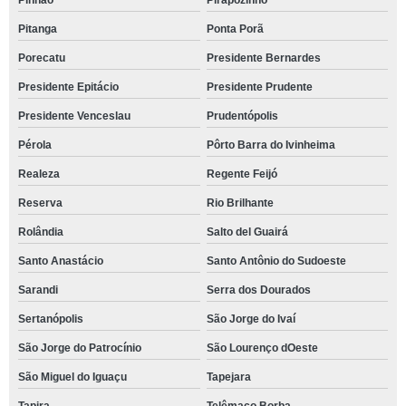
Pinhão
Pirapozinho
Pitanga
Ponta Porã
Porecatu
Presidente Bernardes
Presidente Epitácio
Presidente Prudente
Presidente Venceslau
Prudentópolis
Pérola
Pôrto Barra do Ivinheima
Realeza
Regente Feijó
Reserva
Rio Brilhante
Rolândia
Salto del Guairá
Santo Anastácio
Santo Antônio do Sudoeste
Sarandi
Serra dos Dourados
Sertanópolis
São Jorge do Ivaí
São Jorge do Patrocínio
São Lourenço dOeste
São Miguel do Iguaçu
Tapejara