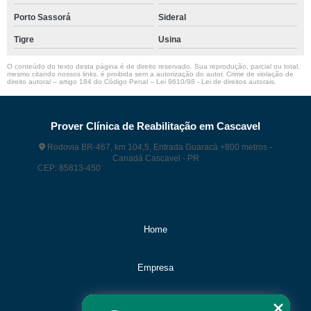
Porto Sassorá
Sideral
Tigre
Usina
O conteúdo do texto desta página é de direito reservado. Sua reprodução, parcial ou total,
mesmo citando nossos links, é proibida sem a autorização do autor. Crime de violação de
direito autoral – artigo 184 do Código Penal –
Lei 9610/98 - Lei de direitos autorais
.
Prover Clínica de Reabilitação em Cascavel
Rodovia BR-467, km 104,5, Entrada Guaracá +800 metros -
Canadá Cascavel - PR
CEP: 85813-450
(45) 99118 – 9374
(45) 99118 – 9374
contato@proverct.com.br
Home
Empresa
Missão