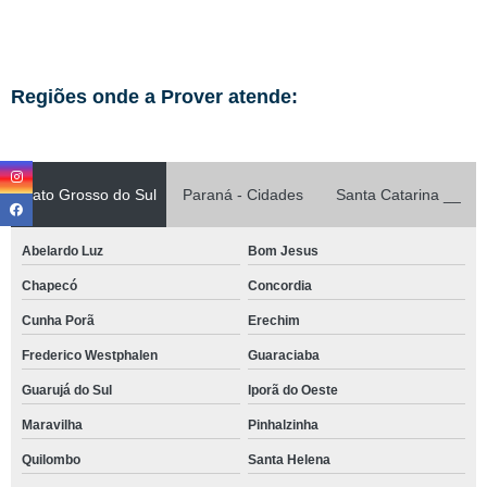
Regiões onde a Prover atende:
Mato Grosso do Sul
Paraná - Cidades
Santa Catarina __
Abelardo Luz
Bom Jesus
Chapecó
Concordia
Cunha Porã
Erechim
Frederico Westphalen
Guaraciaba
Guarujá do Sul
Iporã do Oeste
Maravilha
Pinhalzinha
Quilombo
Santa Helena