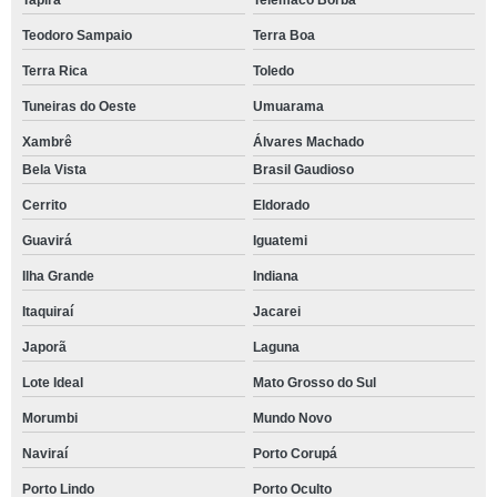
Tapira
Telêmaco Borba
Teodoro Sampaio
Terra Boa
Terra Rica
Toledo
Tuneiras do Oeste
Umuarama
Xambrê
Álvares Machado
Bela Vista
Brasil Gaudioso
Cerrito
Eldorado
Guavirá
Iguatemi
Ilha Grande
Indiana
Itaquiraí
Jacarei
Japorã
Laguna
Lote Ideal
Mato Grosso do Sul
Morumbi
Mundo Novo
Naviraí
Porto Corupá
Porto Lindo
Porto Oculto