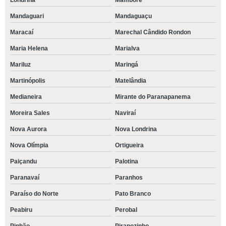
Londrina
Mamborê
Mandaguari
Mandaguaçu
Maracaí
Marechal Cândido Rondon
Maria Helena
Marialva
Mariluz
Maringá
Martinópolis
Matelândia
Medianeira
Mirante do Paranapanema
Moreira Sales
Naviraí
Nova Aurora
Nova Londrina
Nova Olímpia
Ortigueira
Paiçandu
Palotina
Paranavaí
Paranhos
Paraíso do Norte
Pato Branco
Peabiru
Perobal