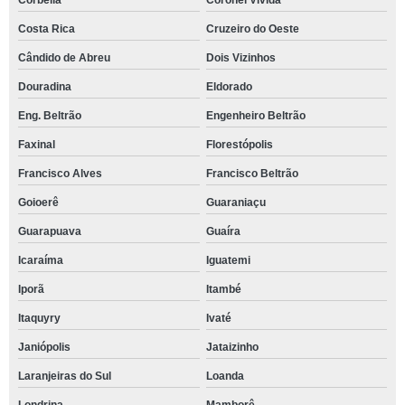
Corbélia
Coronel Vivida
Costa Rica
Cruzeiro do Oeste
Cândido de Abreu
Dois Vizinhos
Douradina
Eldorado
Eng. Beltrão
Engenheiro Beltrão
Faxinal
Florestópolis
Francisco Alves
Francisco Beltrão
Goioerê
Guaraniaçu
Guarapuava
Guaíra
Icaraíma
Iguatemi
Iporã
Itambé
Itaquyry
Ivaté
Janiópolis
Jataizinho
Laranjeiras do Sul
Loanda