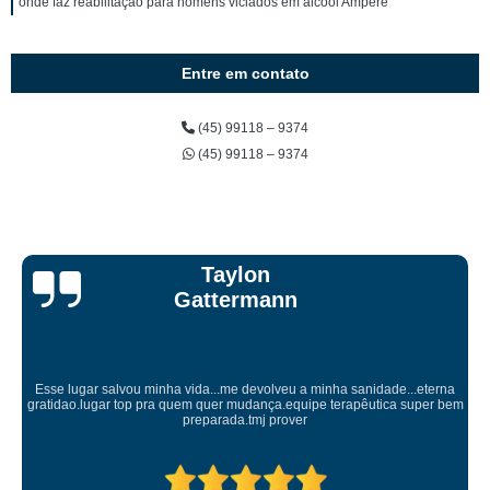
onde faz reabilitação para homens viciados em álcool Ampére
Entre em contato
(45) 99118 – 9374
(45) 99118 – 9374
Taylon
Gattermann
Esse lugar salvou minha vida...me devolveu a minha sanidade...eterna
gratidao.lugar top pra quem quer mudança.equipe terapêutica super bem
preparada.tmj prover