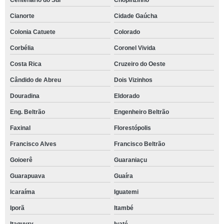
Centenário do Sul
Chopinzinho
Cianorte
Cidade Gaúcha
Colonia Catuete
Colorado
Corbélia
Coronel Vivida
Costa Rica
Cruzeiro do Oeste
Cândido de Abreu
Dois Vizinhos
Douradina
Eldorado
Eng. Beltrão
Engenheiro Beltrão
Faxinal
Florestópolis
Francisco Alves
Francisco Beltrão
Goioerê
Guaraniaçu
Guarapuava
Guaíra
Icaraíma
Iguatemi
Iporã
Itambé