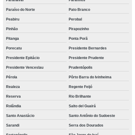
Paranavaí
Paranhos
Paraíso do Norte
Pato Branco
Peabiru
Perobal
Pinhão
Pirapozinho
Pitanga
Ponta Porã
Porecatu
Presidente Bernardes
Presidente Epitácio
Presidente Prudente
Presidente Venceslau
Prudentópolis
Pérola
Pôrto Barra do Ivinheima
Realeza
Regente Feijó
Reserva
Rio Brilhante
Rolândia
Salto del Guairá
Santo Anastácio
Santo Antônio do Sudoeste
Sarandi
Serra dos Dourados