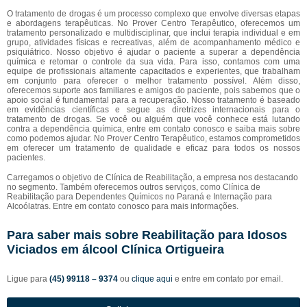
O tratamento de drogas é um processo complexo que envolve diversas etapas
e abordagens terapêuticas. No Prover Centro Terapêutico, oferecemos um
tratamento personalizado e multidisciplinar, que inclui terapia individual e em
grupo, atividades físicas e recreativas, além de acompanhamento médico e
psiquiátrico. Nosso objetivo é ajudar o paciente a superar a dependência
química e retomar o controle da sua vida. Para isso, contamos com uma
equipe de profissionais altamente capacitados e experientes, que trabalham
em conjunto para oferecer o melhor tratamento possível. Além disso,
oferecemos suporte aos familiares e amigos do paciente, pois sabemos que o
apoio social é fundamental para a recuperação. Nosso tratamento é baseado
em evidências científicas e segue as diretrizes internacionais para o
tratamento de drogas. Se você ou alguém que você conhece está lutando
contra a dependência química, entre em contato conosco e saiba mais sobre
como podemos ajudar. No Prover Centro Terapêutico, estamos comprometidos
em oferecer um tratamento de qualidade e eficaz para todos os nossos
pacientes.
Carregamos o objetivo de Clínica de Reabilitação, a empresa nos destacando
no segmento. Também oferecemos outros serviços, como Clínica de
Reabilitação para Dependentes Químicos no Paraná e Internação para
Alcoólatras. Entre em contato conosco para mais informações.
Para saber mais sobre Reabilitação para Idosos
Viciados em álcool Clínica Ortigueira
Ligue para
(45) 99118 – 9374
ou
clique aqui
e entre em contato por email.