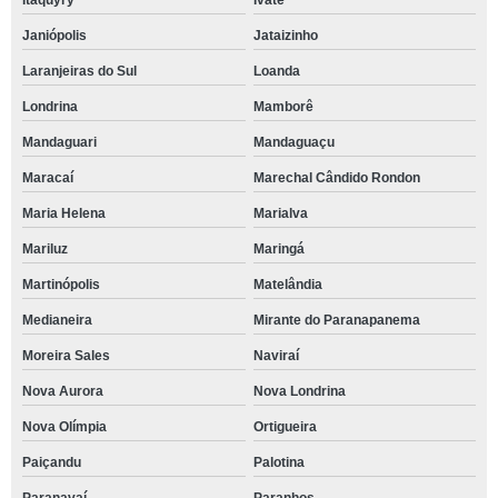
Itaquyry
Ivaté
Janiópolis
Jataizinho
Laranjeiras do Sul
Loanda
Londrina
Mamborê
Mandaguari
Mandaguaçu
Maracaí
Marechal Cândido Rondon
Maria Helena
Marialva
Mariluz
Maringá
Martinópolis
Matelândia
Medianeira
Mirante do Paranapanema
Moreira Sales
Naviraí
Nova Aurora
Nova Londrina
Nova Olímpia
Ortigueira
Paiçandu
Palotina