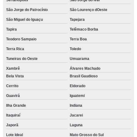
Sertanópolis
São Jorge do Ivaí
São Jorge do Patrocínio
São Lourenço dOeste
São Miguel do Iguaçu
Tapejara
Tapira
Telêmaco Borba
Teodoro Sampaio
Terra Boa
Terra Rica
Toledo
Tuneiras do Oeste
Umuarama
Xambrê
Álvares Machado
Bela Vista
Brasil Gaudioso
Cerrito
Eldorado
Guavirá
Iguatemi
Ilha Grande
Indiana
Itaquiraí
Jacarei
Japorã
Laguna
Lote Ideal
Mato Grosso do Sul