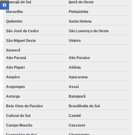
Guarujá do Sul
Iporã do Oeste
Maravilha
Pinhalzinha
Quilombo
Santa Helena
São José do Cedro
São Lourenço do Oeste
São Miguel Oeste
Videira
Xanxerê
Alto Paraná
Alto Paraíso
Alto Piquiri
Altônia
Ampére
Apucarana
Arapongas
Assaí
Astorga
Bataiporã
Bela Vista do Paraíso
Brasilândia do Sul
Cafezal do Sul
Cambé
Campo Mourão
Cascavel