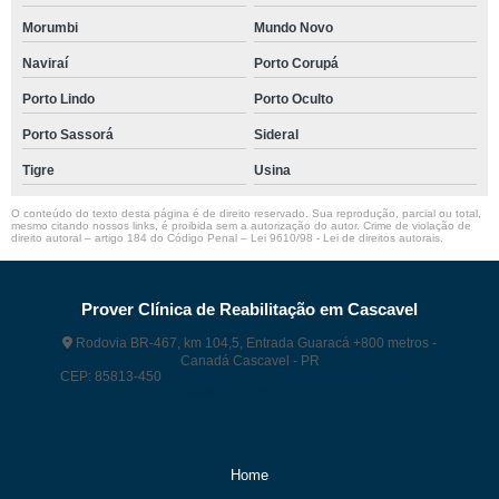
Morumbi
Mundo Novo
Naviraí
Porto Corupá
Porto Lindo
Porto Oculto
Porto Sassorá
Sideral
Tigre
Usina
O conteúdo do texto desta página é de direito reservado. Sua reprodução, parcial ou total,
mesmo citando nossos links, é proibida sem a autorização do autor. Crime de violação de
direito autoral – artigo 184 do Código Penal –
Lei 9610/98 - Lei de direitos autorais
.
Prover Clínica de Reabilitação em Cascavel
Rodovia BR-467, km 104,5, Entrada Guaracá +800 metros -
Canadá Cascavel - PR
CEP: 85813-450
(45) 99118 – 9374
(45) 99118 – 9374
contato@proverct.com.br
Home