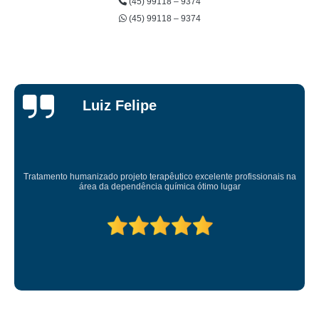
(45) 99118 – 9374
(45) 99118 – 9374
Taylon
Gattermann
Esse lugar salvou minha vida...me devolveu a minha sanidade...eterna
gratidao.lugar top pra quem quer mudança.equipe terapêutica super bem
preparada.tmj prover