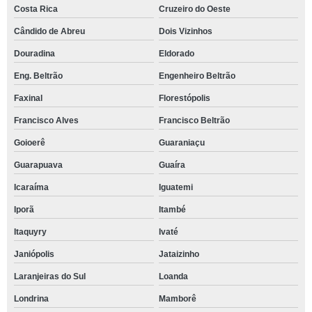
Costa Rica
Cruzeiro do Oeste
Cândido de Abreu
Dois Vizinhos
Douradina
Eldorado
Eng. Beltrão
Engenheiro Beltrão
Faxinal
Florestópolis
Francisco Alves
Francisco Beltrão
Goioerê
Guaraniaçu
Guarapuava
Guaíra
Icaraíma
Iguatemi
Iporã
Itambé
Itaquyry
Ivaté
Janiópolis
Jataizinho
Laranjeiras do Sul
Loanda
Londrina
Mamborê