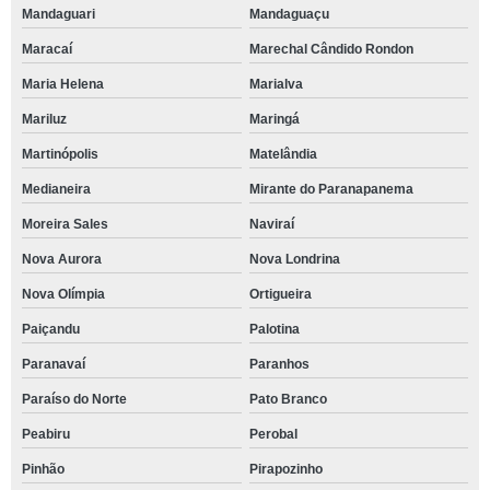
Mandaguari
Mandaguaçu
Maracaí
Marechal Cândido Rondon
Maria Helena
Marialva
Mariluz
Maringá
Martinópolis
Matelândia
Medianeira
Mirante do Paranapanema
Moreira Sales
Naviraí
Nova Aurora
Nova Londrina
Nova Olímpia
Ortigueira
Paiçandu
Palotina
Paranavaí
Paranhos
Paraíso do Norte
Pato Branco
Peabiru
Perobal
Pinhão
Pirapozinho