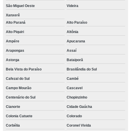
São Miguel Oeste
Videira
Xanxerê
Alto Paraná
Alto Paraíso
Alto Piquiri
Altônia
Ampére
Apucarana
Arapongas
Assaí
Astorga
Bataiporã
Bela Vista do Paraíso
Brasilândia do Sul
Cafezal do Sul
Cambé
Campo Mourão
Cascavel
Centenário do Sul
Chopinzinho
Cianorte
Cidade Gaúcha
Colonia Catuete
Colorado
Corbélia
Coronel Vivida