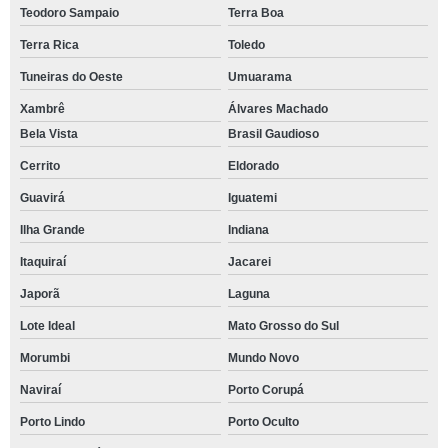
Teodoro Sampaio
Terra Boa
Terra Rica
Toledo
Tuneiras do Oeste
Umuarama
Xambrê
Álvares Machado
Bela Vista
Brasil Gaudioso
Cerrito
Eldorado
Guavirá
Iguatemi
Ilha Grande
Indiana
Itaquiraí
Jacarei
Japorã
Laguna
Lote Ideal
Mato Grosso do Sul
Morumbi
Mundo Novo
Naviraí
Porto Corupá
Porto Lindo
Porto Oculto