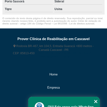
Porto Sassorá
Sideral
Tigre
Usina
O conteúdo do texto desta página é de direito reservado. Sua reprodução, parcial ou total,
mesmo citando nossos links, é proibida sem a autorização do autor. Crime de violação de
direito autoral – artigo 184 do Código Penal –
Lei 9610/98 - Lei de direitos autorais
.
Prover Clínica de Reabilitação em Cascavel
Rodovia BR-467, km 104,5, Entrada Guaracá +800 metros -
Canadá Cascavel - PR
CEP: 85813-450
(45) 99118 – 9374
(45) 99118 – 9374
contato@proverct.com.br
Home
Empresa
Missão
Olá! Fale agora pelo WhatsApp