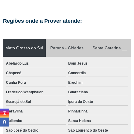
Regiões onde a Prover atende:
Mato Grosso do Sul
Paraná - Cidades
Santa Catarina __
Abelardo Luz
Bom Jesus
Chapecó
Concordia
Cunha Porã
Erechim
Frederico Westphalen
Guaraciaba
Guarujá do Sul
Iporã do Oeste
Maravilha
Pinhalzinha
Quilombo
Santa Helena
São José do Cedro
São Lourenço do Oeste