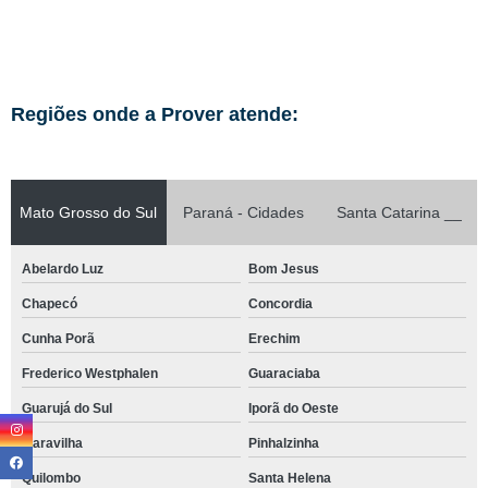
Regiões onde a Prover atende:
Mato Grosso do Sul
Paraná - Cidades
Santa Catarina __
Abelardo Luz
Bom Jesus
Chapecó
Concordia
Cunha Porã
Erechim
Frederico Westphalen
Guaraciaba
Guarujá do Sul
Iporã do Oeste
Maravilha
Pinhalzinha
Quilombo
Santa Helena