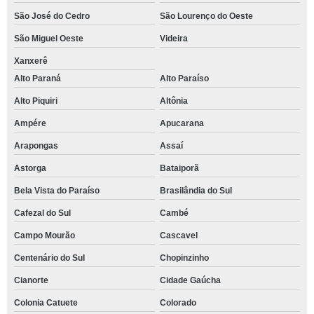
São José do Cedro
São Lourenço do Oeste
São Miguel Oeste
Videira
Xanxerê
Alto Paraná
Alto Paraíso
Alto Piquiri
Altônia
Ampére
Apucarana
Arapongas
Assaí
Astorga
Bataiporã
Bela Vista do Paraíso
Brasilândia do Sul
Cafezal do Sul
Cambé
Campo Mourão
Cascavel
Centenário do Sul
Chopinzinho
Cianorte
Cidade Gaúcha
Colonia Catuete
Colorado