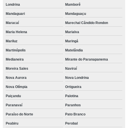
Londrina
Mamborê
Mandaguari
Mandaguaçu
Maracaí
Marechal Cândido Rondon
Maria Helena
Marialva
Mariluz
Maringá
Martinópolis
Matelândia
Medianeira
Mirante do Paranapanema
Moreira Sales
Naviraí
Nova Aurora
Nova Londrina
Nova Olímpia
Ortigueira
Paiçandu
Palotina
Paranavaí
Paranhos
Paraíso do Norte
Pato Branco
Peabiru
Perobal