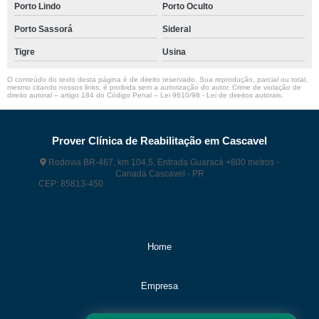
Porto Lindo
Porto Oculto
Porto Sassorá
Sideral
Tigre
Usina
O conteúdo do texto desta página é de direito reservado. Sua reprodução, parcial ou total,
mesmo citando nossos links, é proibida sem a autorização do autor. Crime de violação de
direito autoral – artigo 184 do Código Penal –
Lei 9610/98 - Lei de direitos autorais
.
Prover Clínica de Reabilitação em Cascavel
Rodovia BR-467, km 104,5, Entrada Guaracá +800 metros -
Canadá Cascavel - PR
CEP: 85813-450
(45) 99118 – 9374
(45) 99118 – 9374
contato@proverct.com.br
Home
Empresa