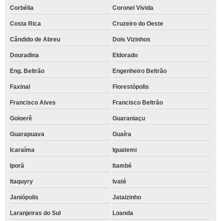
Corbélia
Coronel Vivida
Costa Rica
Cruzeiro do Oeste
Cândido de Abreu
Dois Vizinhos
Douradina
Eldorado
Eng. Beltrão
Engenheiro Beltrão
Faxinal
Florestópolis
Francisco Alves
Francisco Beltrão
Goioerê
Guaraniaçu
Guarapuava
Guaíra
Icaraíma
Iguatemi
Iporã
Itambé
Itaquyry
Ivaté
Janiópolis
Jataizinho
Laranjeiras do Sul
Loanda