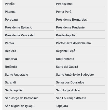
Pinhão
Pirapozinho
Pitanga
Ponta Porã
Porecatu
Presidente Bernardes
Presidente Epitácio
Presidente Prudente
Presidente Venceslau
Prudentópolis
Pérola
Pôrto Barra do Ivinheima
Realeza
Regente Feijó
Reserva
Rio Brilhante
Rolândia
Salto del Guairá
Santo Anastácio
Santo Antônio do Sudoeste
Sarandi
Serra dos Dourados
Sertanópolis
São Jorge do Ivaí
São Jorge do Patrocínio
São Lourenço dOeste
São Miguel do Iguaçu
Tapejara