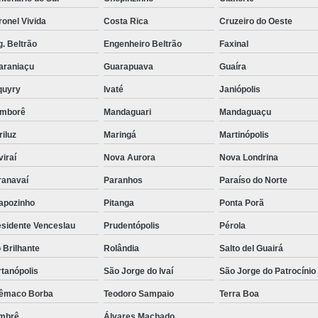
Reabilitação para Jov
onel Vivida
Costa Rica
Cruzeiro do Oeste
Reabilitação para Jovens
. Beltrão
Engenheiro Beltrão
Faxinal
Reabilitação para
araniaçu
Guarapuava
Guaíra
Reabilitação para
quyry
Ivaté
Janiópolis
Reabilitação para Viciados em álc
mborê
Mandaguari
Mandaguaçu
Tratamento da Dependência Quím
iluz
Maringá
Martinópolis
Tratamento de Dependência Quím
iraí
Nova Aurora
Nova Londrina
ranavaí
Paranhos
Paraíso do Norte
Tratamento para D
apozinho
Pitanga
Ponta Porã
Tratamento para Depe
esidente Venceslau
Prudentópolis
Pérola
Tratamento para Dependentes de Dr
 Brilhante
Rolândia
Salto del Guairá
Tratamento para Drogas
tanópolis
São Jorge do Ivaí
São Jorge do Patrocínio
Tratamento p
lêmaco Borba
Teodoro Sampaio
Terra Boa
Tratamento contra D
mbrê
Álvares Machado