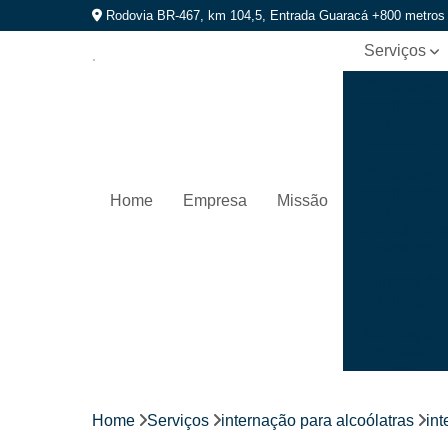
Rodovia BR-467, km 104,5, Entrada Guaracá +800 metros
Serviços
Clínica de
reabilitação
para
alcoolismo
Clínica de
reabilitação
Home
Empresa
Missão
para
dependente
químicos
Clínicas de
reabilitação
Internação
em clínica
de
recuperação
Home
Serviços
internação para alcoólatras
int
Internação
para