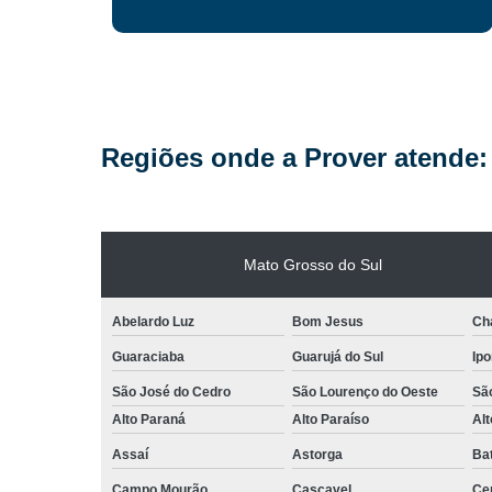
Regiões onde a Prover atende:
Mato Grosso do Sul
Abelardo Luz
Bom Jesus
Ch
Guaraciaba
Guarujá do Sul
Ipo
São José do Cedro
São Lourenço do Oeste
Sã
Alto Paraná
Alto Paraíso
Alt
Assaí
Astorga
Ba
Campo Mourão
Cascavel
Cen