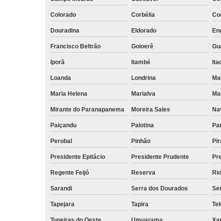
Colorado
Corbélia
Cor
Douradina
Eldorado
Eng
Francisco Beltrão
Goioerê
Gu
Iporã
Itambé
Ita
Loanda
Londrina
Ma
Maria Helena
Marialva
Mar
Mirante do Paranapanema
Moreira Sales
Nav
Paiçandu
Palotina
Pa
Perobal
Pinhão
Pir
Presidente Epitácio
Presidente Prudente
Pr
Regente Feijó
Reserva
Rio
Sarandi
Serra dos Dourados
Ser
Tapejara
Tapira
Te
Tuneiras do Oeste
Umuarama
Xa