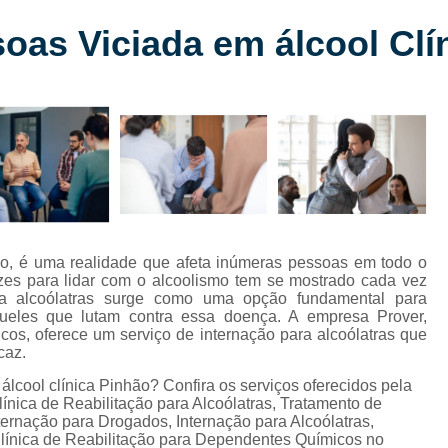
Clínica de Reabilitação para
oas Viciada em álcool Clí
Clínica de Reabilitação para Depe
s
Clínica de Reabilitação pa
Clínica de Reabilitaçã
Clínica de Reabilitação
Clínica de Reabilitação
Clínica de Reabilitação
Clínica de Reabilitação Químic
mo, é uma realidade que afeta inúmeras pessoas em todo o
azes para lidar com o alcoolismo tem se mostrado cada vez
Clínica de Reabilitação Alcoólica com
ara alcoólatras surge como uma opção fundamental para
ueles que lutam contra essa doença. A empresa Prover,
Clínica de Reabilitação com Psic
cos, oferece um serviço de internação para alcoólatras que
caz.
Clínica de Reabilitação Oeste do Pa
lcool clínica Pinhão? Confira os serviços oferecidos pela
Clínica de Reabilitação para Alcoó
ínica de Reabilitação para Alcoólatras, Tratamento de
ernação para Drogados, Internação para Alcoólatras,
Internação Alcoólat
línica de Reabilitação para Dependentes Químicos no