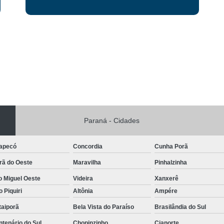
Reabilitação para Jov
Reabilitação para Pessoas Viciados e
Reabilitação para Alcoólatra e Droga
Reabilitação para Dependentes de 
Reabilitação para Drogado Cascavel
Reabilitação para
Reabilitação para
Paraná - Cidades
Reabilitação par
apecó
Concordia
Cunha Porã
Reabilitação para Usuários de Dr
rã do Oeste
Maravilha
Pinhalzinha
Reabilitação 
o Miguel Oeste
Videira
Xanxerê
Reabilitação par
o Piquiri
Altônia
Ampére
Reabilitação par
taiporã
Bela Vista do Paraíso
Brasilândia do Sul
Reabilitação para Jov
tenário do Sul
Chopinzinho
Cianorte