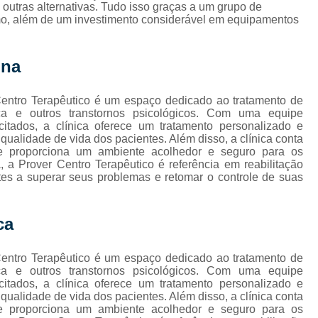
Internação de Droga
 outras alternativas. Tudo isso graças a um grupo de
amo, além de um investimento considerável em equipamentos
Internação de Vicia
Internação em Clíni
ina
s
Internação em Clínica de
Centro Terapêutico é um espaço dedicado ao tratamento de
Internação em Clínica de Re
 e outros transtornos psicológicos. Com uma equipe
acitados, a clínica oferece um tratamento personalizado e
Internação em Clínic
ualidade de vida dos pacientes. Além disso, a clínica conta
Internação em Clín
ue proporciona um ambiente acolhedor e seguro para os
 a Prover Centro Terapêutico é referência em reabilitação
Internação Jovens
tes a superar seus problemas e retomar o controle de suas
Internação de H
ca
Internação de Jovens com Vício e
Internação para Alcoolatra
Centro Terapêutico é um espaço dedicado ao tratamento de
 e outros transtornos psicológicos. Com uma equipe
Internação para Alcoolatra Oeste do
acitados, a clínica oferece um tratamento personalizado e
Internação para Jovens Alcoólatras
ualidade de vida dos pacientes. Além disso, a clínica conta
ue proporciona um ambiente acolhedor e seguro para os