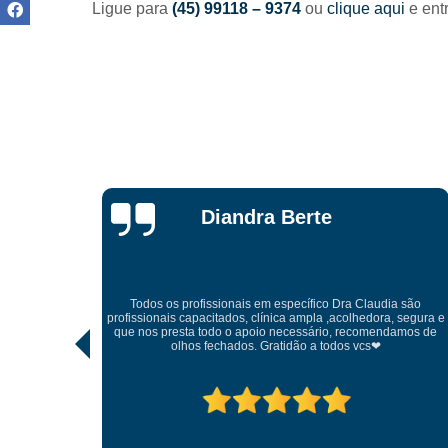
Ligue para
(45) 99118 – 9374
ou
clique aqui
e ent
Luiz Felipe
a são
 segura e
Tratamento humanizado projeto terapêutico excelente
amos de
profissionais na área da dependência química ótimo lugar