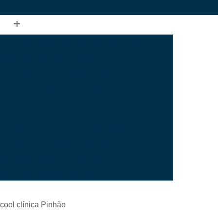
(45) 99118 – 9374
(45) 99118 – 9374
Clínica de Reabilitação Alcoolismo Perto
ção de Alcoolismo Perto de Mim
Clínica de Reabilitação para Alcoólatra
ação para Alcoólatra Cascavel
o para Alcoólatra Oeste do Paraná
para Homens Dependentes Alcoólicos
tação com Tratamento de álcool
tação de Dependentes Químicos
itação Dependentes Químicos
ara Dependentes Químicos Mais Perto
cool clínica Pinhão
Dependentes Químicos Mais Perto Cascavel