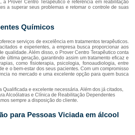
Internação de Hom
 a Prover Centro Terapêutico é referência em reabilitação
tes a superar seus problemas e retomar o controle de suas
Internação de Jov
Internação de Usuários 
dentes Químicos
Internação para D
ferece serviços de excelência em tratamentos terapêuticos.
Internação para Jo
acitados e experientes, a empresa busca proporcionar aos
Internação para Usu
e qualidade. Além disso, o Prover Centro Terapêutico conta
e última geração, garantindo assim um tratamento eficaz e
Internação para Usuários
pias, como fisioterapia, psicologia, fonoaudiologia, entre
úde e o bem-estar dos seus pacientes. Com um compromisso
Internação para Usuários co
ferência no mercado e uma excelente opção para quem busca
Internação para Alcoólatra e Droga
a Qualificada e excelente necessária. Além dos já citados,
Internação para Dependentes de 
a Alcoólatras e Clínica de Reabilitação Dependentes
amos sempre a disposição do cliente.
Internação para Drogado Cascavel
ção para Pessoas Viciada em álcool
Internação para 
Internação para 
Internação para Jovens Usuários de