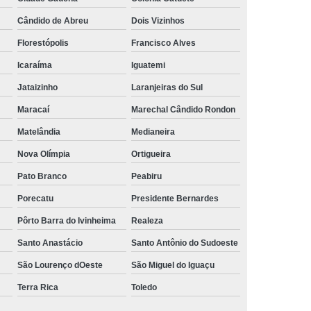
ens Viciados em álcool e Drogas
Cândido de Abreu
Dois Vizinhos
 Viciados em álcool Oeste do Paraná
Florestópolis
Francisco Alves
 Pessoas Viciadas em álcool
Icaraíma
Iguatemi
 Viciados em Drogas e álcool
Jataizinho
Laranjeiras do Sul
ool e Drogas
Tratamento contra as Drogas
Maracaí
Marechal Cândido Rondon
ica
Tratamento de Dependentes Químicos
Matelândia
Medianeira
ica
Tratamento para Dependente Químico
Nova Olímpia
Ortigueira
Pato Branco
Peabiru
ependente Químico Cascavel
Porecatu
Presidente Bernardes
ndente Químico Oeste do Paraná
Pôrto Barra do Ivinheima
Realeza
ogas
Tratamento para Dependência Química
Santo Anastácio
Santo Antônio do Sudoeste
Tratamento para álcool e Drogas
São Lourenço dOeste
São Miguel do Iguaçu
ara Usuário de Drogas
Terra Rica
Toledo
ependência Química de Drogas