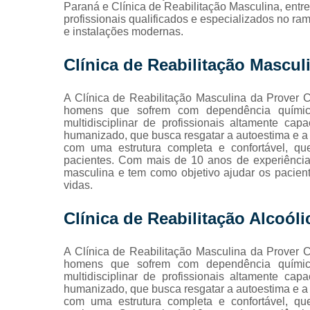
Paraná e Clínica de Reabilitação Masculina, entre
viciados em
profissionais qualificados e especializados no r
álcool
e instalações modernas.
Tratamento
para
Clínica de Reabilitação Mascul
dependente
químicos
A Clínica de Reabilitação Masculina da Prover 
Tratamentos
homens que sofrem com dependência química
contra
multidisciplinar de profissionais altamente cap
drogas
humanizado, que busca resgatar a autoestima e a q
com uma estrutura completa e confortável, q
Tratamentos
pacientes. Com mais de 10 anos de experiência,
para
masculina e tem como objetivo ajudar os pacien
alcoolismo
vidas.
Tratamentos
Clínica de Reabilitação Alcoóli
para
drogados
A Clínica de Reabilitação Masculina da Prover 
homens que sofrem com dependência química
multidisciplinar de profissionais altamente cap
humanizado, que busca resgatar a autoestima e a q
com uma estrutura completa e confortável, q