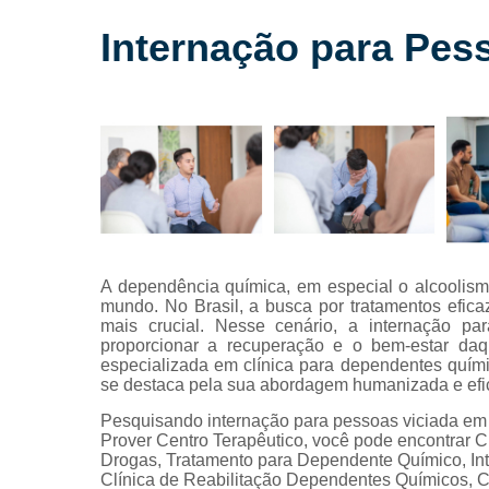
alcoólatras
Internação para Pess
Internação
para
dependente
químicos
Internação
para
drogados
Internação
para
tratamentos
de drogas
A dependência química, em especial o alcoolis
mundo. No Brasil, a busca por tratamentos efic
Reabilitação
mais crucial. Nesse cenário, a internação p
para
proporcionar a recuperação e o bem-estar daq
alcoólatras
especializada em clínica para dependentes quími
se destaca pela sua abordagem humanizada e efi
Reabilitação
para
Pesquisando internação para pessoas viciada em á
drogados
Prover Centro Terapêutico, você pode encontrar Cl
Drogas, Tratamento para Dependente Químico, Int
Reabilitação
Clínica de Reabilitação Dependentes Químicos, C
para