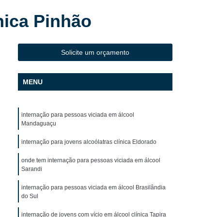
 Dependentes Químicos Mais Perto de Mim
nica Pinhão
ndentes Químicos Mais Perto Oeste do Paraná
ra Dependentes Químicos Mais Próximo
Solicite um orçamento
o para Dependentes Químicos Perto
 para Dependentes Químicos Próximo
MENU
 para Homens Dependentes Químicos
 para Jovens Dependentes Químicos
internação para pessoas viciada em álcool
a para Usuários
Clínica de Reabilitação
Mandaguaçu
 Psiquiatra
Clínica de Reabilitação Cascavel
internação para jovens alcoólatras clínica Eldorado
óloga
Clínica de Reabilitação Masculina
onde tem internação para pessoas viciada em álcool
Sarandi
raná
Clínica de Reabilitação para Alcoólatras
licos
Clínica de Reabilitação para Jovens
internação para pessoas viciada em álcool Brasilândia
do Sul
ras em Clínica de Recuperação
internação de jovens com vício em álcool clínica Tapira