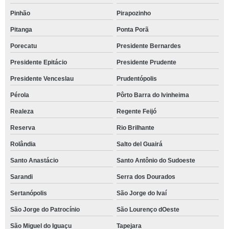
Pinhão
Pirapozinho
Pitanga
Ponta Porã
Porecatu
Presidente Bernardes
Presidente Epitácio
Presidente Prudente
Presidente Venceslau
Prudentópolis
Pérola
Pôrto Barra do Ivinheima
Realeza
Regente Feijó
Reserva
Rio Brilhante
Rolândia
Salto del Guairá
Santo Anastácio
Santo Antônio do Sudoeste
Sarandi
Serra dos Dourados
Sertanópolis
São Jorge do Ivaí
São Jorge do Patrocínio
São Lourenço dOeste
São Miguel do Iguaçu
Tapejara