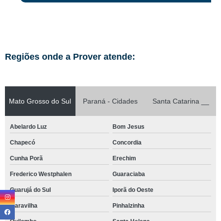
Regiões onde a Prover atende:
Mato Grosso do Sul
Paraná - Cidades
Santa Catarina __
Abelardo Luz
Bom Jesus
Chapecó
Concordia
Cunha Porã
Erechim
Frederico Westphalen
Guaraciaba
Guarujá do Sul
Iporã do Oeste
Maravilha
Pinhalzinha