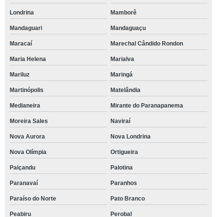
Londrina
Mamborê
Mandaguari
Mandaguaçu
Maracaí
Marechal Cândido Rondon
Maria Helena
Marialva
Mariluz
Maringá
Martinópolis
Matelândia
Medianeira
Mirante do Paranapanema
Moreira Sales
Naviraí
Nova Aurora
Nova Londrina
Nova Olímpia
Ortigueira
Paiçandu
Palotina
Paranavaí
Paranhos
Paraíso do Norte
Pato Branco
Peabiru
Perobal