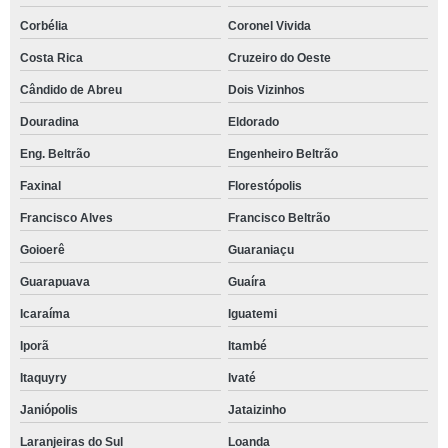
Corbélia
Coronel Vivida
Costa Rica
Cruzeiro do Oeste
Cândido de Abreu
Dois Vizinhos
Douradina
Eldorado
Eng. Beltrão
Engenheiro Beltrão
Faxinal
Florestópolis
Francisco Alves
Francisco Beltrão
Goioerê
Guaraniaçu
Guarapuava
Guaíra
Icaraíma
Iguatemi
Iporã
Itambé
Itaquyry
Ivaté
Janiópolis
Jataizinho
Laranjeiras do Sul
Loanda