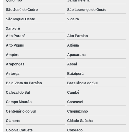
Quilombo
Santa Helena
São José do Cedro
São Lourenço do Oeste
São Miguel Oeste
Videira
Xanxerê
Alto Paraná
Alto Paraíso
Alto Piquiri
Altônia
Ampére
Apucarana
Arapongas
Assaí
Astorga
Bataiporã
Bela Vista do Paraíso
Brasilândia do Sul
Cafezal do Sul
Cambé
Campo Mourão
Cascavel
Centenário do Sul
Chopinzinho
Cianorte
Cidade Gaúcha
Colonia Catuete
Colorado