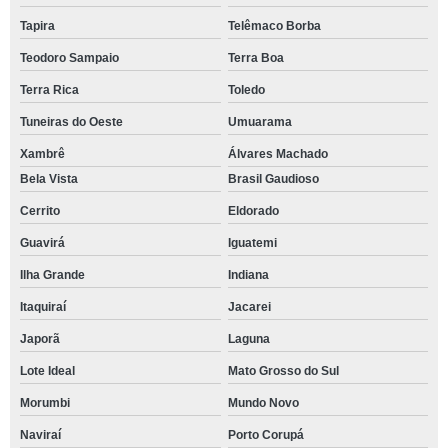
Tapira
Telêmaco Borba
Teodoro Sampaio
Terra Boa
Terra Rica
Toledo
Tuneiras do Oeste
Umuarama
Xambrê
Álvares Machado
Bela Vista
Brasil Gaudioso
Cerrito
Eldorado
Guavirá
Iguatemi
Ilha Grande
Indiana
Itaquiraí
Jacarei
Japorã
Laguna
Lote Ideal
Mato Grosso do Sul
Morumbi
Mundo Novo
Naviraí
Porto Corupá