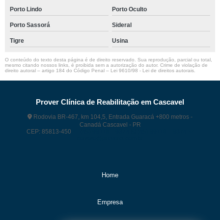
Porto Lindo
Porto Oculto
Porto Sassorá
Sideral
Tigre
Usina
O conteúdo do texto desta página é de direito reservado. Sua reprodução, parcial ou total,
mesmo citando nossos links, é proibida sem a autorização do autor. Crime de violação de
direito autoral – artigo 184 do Código Penal –
Lei 9610/98 - Lei de direitos autorais
.
Prover Clínica de Reabilitação em Cascavel
Rodovia BR-467, km 104,5, Entrada Guaracá +800 metros -
Canadá Cascavel - PR
CEP: 85813-450
(45) 99118 – 9374
(45) 99118 – 9374
contato@proverct.com.br
Home
Empresa