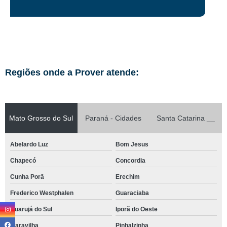
Regiões onde a Prover atende:
Mato Grosso do Sul
Paraná - Cidades
Santa Catarina __
Abelardo Luz
Bom Jesus
Chapecó
Concordia
Cunha Porã
Erechim
Frederico Westphalen
Guaraciaba
Guarujá do Sul
Iporã do Oeste
Maravilha
Pinhalzinha