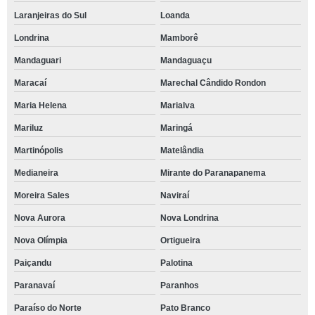
Laranjeiras do Sul
Loanda
Londrina
Mamborê
Mandaguari
Mandaguaçu
Maracaí
Marechal Cândido Rondon
Maria Helena
Marialva
Mariluz
Maringá
Martinópolis
Matelândia
Medianeira
Mirante do Paranapanema
Moreira Sales
Naviraí
Nova Aurora
Nova Londrina
Nova Olímpia
Ortigueira
Paiçandu
Palotina
Paranavaí
Paranhos
Paraíso do Norte
Pato Branco