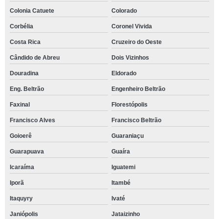
Colonia Catuete
Colorado
Corbélia
Coronel Vivida
Costa Rica
Cruzeiro do Oeste
Cândido de Abreu
Dois Vizinhos
Douradina
Eldorado
Eng. Beltrão
Engenheiro Beltrão
Faxinal
Florestópolis
Francisco Alves
Francisco Beltrão
Goioerê
Guaraniaçu
Guarapuava
Guaíra
Icaraíma
Iguatemi
Iporã
Itambé
Itaquyry
Ivaté
Janiópolis
Jataizinho