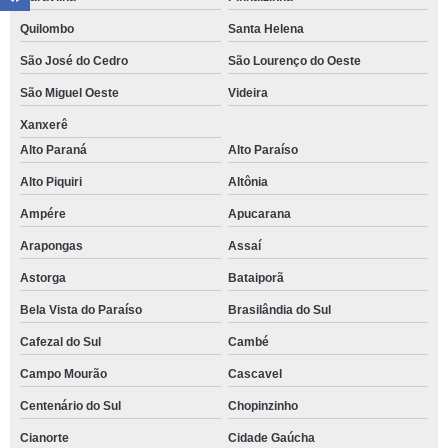
Quilombo
Santa Helena
São José do Cedro
São Lourenço do Oeste
São Miguel Oeste
Videira
Xanxerê
Alto Paraná
Alto Paraíso
Alto Piquiri
Altônia
Ampére
Apucarana
Arapongas
Assaí
Astorga
Bataiporã
Bela Vista do Paraíso
Brasilândia do Sul
Cafezal do Sul
Cambé
Campo Mourão
Cascavel
Centenário do Sul
Chopinzinho
Cianorte
Cidade Gaúcha