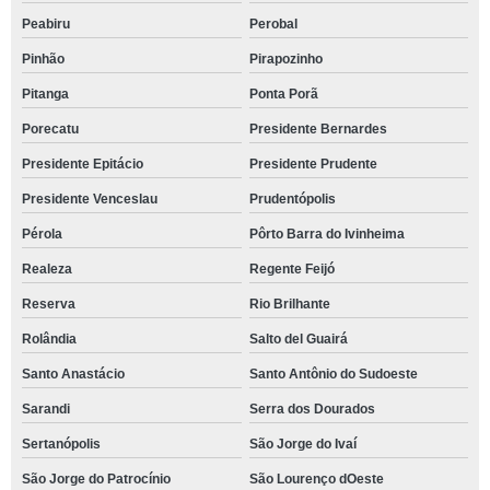
Peabiru
Perobal
Pinhão
Pirapozinho
Pitanga
Ponta Porã
Porecatu
Presidente Bernardes
Presidente Epitácio
Presidente Prudente
Presidente Venceslau
Prudentópolis
Pérola
Pôrto Barra do Ivinheima
Realeza
Regente Feijó
Reserva
Rio Brilhante
Rolândia
Salto del Guairá
Santo Anastácio
Santo Antônio do Sudoeste
Sarandi
Serra dos Dourados
Sertanópolis
São Jorge do Ivaí
São Jorge do Patrocínio
São Lourenço dOeste