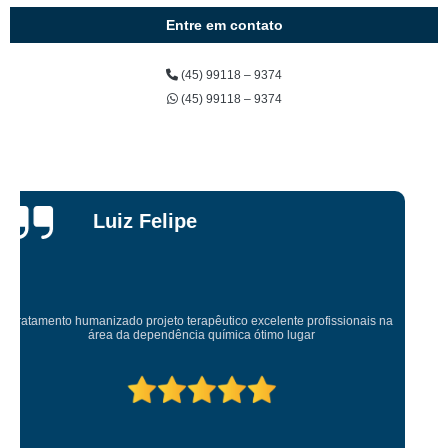
Entre em contato
(45) 99118 – 9374
(45) 99118 – 9374
Taylon
Gattermann
Esse lugar salvou minha vida...me devolveu a minha sanidade...eterna
gratidao.lugar top pra quem quer mudança.equipe terapêutica super bem
preparada.tmj prover