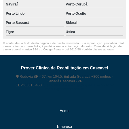
Naviraí
Porto Corupá
Porto Lindo
Porto Oculto
Porto Sassorá
Sideral
Tigre
Usina
O conteúdo do texto desta página é de direito reservado. Sua reprodução, parcial ou total,
mesmo citando nossos links, é proibida sem a autorização do autor. Crime de violação de
direito autoral – artigo 184 do Código Penal –
Lei 9610/98 - Lei de direitos autorais
.
Prover Clínica de Reabilitação em Cascavel
Rodovia BR-467, km 104,5, Entrada Guaracá +800 metros -
Canadá Cascavel - PR
CEP: 85813-450
(45) 99118 – 9374
(45) 99118 – 9374
contato@proverct.com.br
Home
Empresa