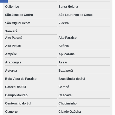
Quilombo
Santa Helena
São José do Cedro
São Lourenço do Oeste
São Miguel Oeste
Videira
Xanxerê
Alto Paraná
Alto Paraíso
Alto Piquiri
Altônia
Ampére
Apucarana
Arapongas
Assaí
Astorga
Bataiporã
Bela Vista do Paraíso
Brasilândia do Sul
Cafezal do Sul
Cambé
Campo Mourão
Cascavel
Centenário do Sul
Chopinzinho
Cianorte
Cidade Gaúcha