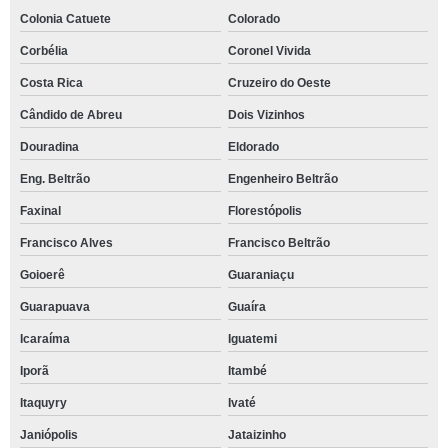
Colonia Catuete
Colorado
Corbélia
Coronel Vivida
Costa Rica
Cruzeiro do Oeste
Cândido de Abreu
Dois Vizinhos
Douradina
Eldorado
Eng. Beltrão
Engenheiro Beltrão
Faxinal
Florestópolis
Francisco Alves
Francisco Beltrão
Goioerê
Guaraniaçu
Guarapuava
Guaíra
Icaraíma
Iguatemi
Iporã
Itambé
Itaquyry
Ivaté
Janiópolis
Jataizinho