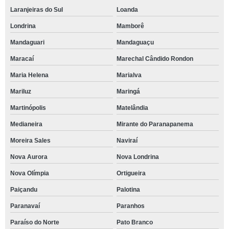
Laranjeiras do Sul
Loanda
Londrina
Mamborê
Mandaguari
Mandaguaçu
Maracaí
Marechal Cândido Rondon
Maria Helena
Marialva
Mariluz
Maringá
Martinópolis
Matelândia
Medianeira
Mirante do Paranapanema
Moreira Sales
Naviraí
Nova Aurora
Nova Londrina
Nova Olímpia
Ortigueira
Paiçandu
Palotina
Paranavaí
Paranhos
Paraíso do Norte
Pato Branco