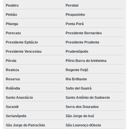
Peabiru
Perobal
Pinhão
Pirapozinho
Pitanga
Ponta Porã
Porecatu
Presidente Bernardes
Presidente Epitácio
Presidente Prudente
Presidente Venceslau
Prudentópolis
Pérola
Pôrto Barra do Ivinheima
Realeza
Regente Feijó
Reserva
Rio Brilhante
Rolândia
Salto del Guairá
Santo Anastácio
Santo Antônio do Sudoeste
Sarandi
Serra dos Dourados
Sertanópolis
São Jorge do Ivaí
São Jorge do Patrocínio
São Lourenço dOeste