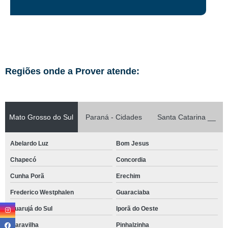
Regiões onde a Prover atende:
Mato Grosso do Sul
Paraná - Cidades
Santa Catarina __
Abelardo Luz
Bom Jesus
Chapecó
Concordia
Cunha Porã
Erechim
Frederico Westphalen
Guaraciaba
Guarujá do Sul
Iporã do Oeste
Maravilha
Pinhalzinha