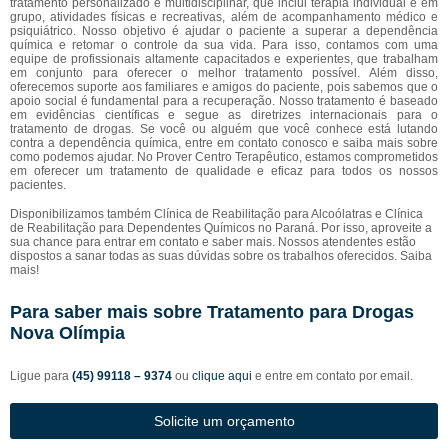
tratamento personalizado e multidisciplinar, que inclui terapia individual e em
grupo, atividades físicas e recreativas, além de acompanhamento médico e
psiquiátrico. Nosso objetivo é ajudar o paciente a superar a dependência
química e retomar o controle da sua vida. Para isso, contamos com uma
equipe de profissionais altamente capacitados e experientes, que trabalham
em conjunto para oferecer o melhor tratamento possível. Além disso,
oferecemos suporte aos familiares e amigos do paciente, pois sabemos que o
apoio social é fundamental para a recuperação. Nosso tratamento é baseado
em evidências científicas e segue as diretrizes internacionais para o
tratamento de drogas. Se você ou alguém que você conhece está lutando
contra a dependência química, entre em contato conosco e saiba mais sobre
como podemos ajudar. No Prover Centro Terapêutico, estamos comprometidos
em oferecer um tratamento de qualidade e eficaz para todos os nossos
pacientes.
Disponibilizamos também Clínica de Reabilitação para Alcoólatras e Clínica
de Reabilitação para Dependentes Químicos no Paraná. Por isso, aproveite a
sua chance para entrar em contato e saber mais. Nossos atendentes estão
dispostos a sanar todas as suas dúvidas sobre os trabalhos oferecidos. Saiba
mais!
Para saber mais sobre Tratamento para Drogas
Nova Olímpia
Ligue para
(45) 99118 – 9374
ou
clique aqui
e entre em contato por email.
Solicite um orçamento