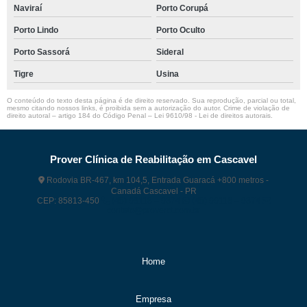
Naviraí
Porto Corupá
Porto Lindo
Porto Oculto
Porto Sassorá
Sideral
Tigre
Usina
O conteúdo do texto desta página é de direito reservado. Sua reprodução, parcial ou total,
mesmo citando nossos links, é proibida sem a autorização do autor. Crime de violação de
direito autoral – artigo 184 do Código Penal –
Lei 9610/98 - Lei de direitos autorais
.
Prover Clínica de Reabilitação em Cascavel
Rodovia BR-467, km 104,5, Entrada Guaracá +800 metros -
Canadá Cascavel - PR
CEP: 85813-450
(45) 99118 – 9374
(45) 99118 – 9374
contato@proverct.com.br
Home
Empresa