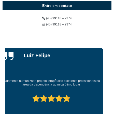
Entre em contato
(45) 99118 – 9374
(45) 99118 – 9374
Taylon
Gattermann
Esse lugar salvou minha vida...me devolveu a minha sanidade...eterna
gratidao.lugar top pra quem quer mudança.equipe terapêutica super bem
preparada.tmj prover