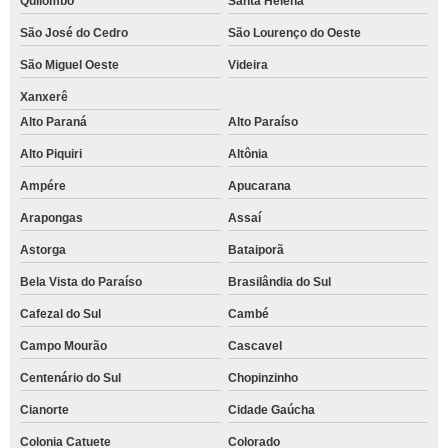
Quilombo
Santa Helena
São José do Cedro
São Lourenço do Oeste
São Miguel Oeste
Videira
Xanxerê
Alto Paraná
Alto Paraíso
Alto Piquiri
Altônia
Ampére
Apucarana
Arapongas
Assaí
Astorga
Bataiporã
Bela Vista do Paraíso
Brasilândia do Sul
Cafezal do Sul
Cambé
Campo Mourão
Cascavel
Centenário do Sul
Chopinzinho
Cianorte
Cidade Gaúcha
Colonia Catuete
Colorado