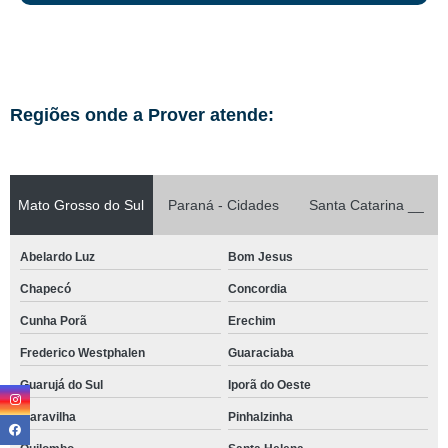
Regiões onde a Prover atende:
Mato Grosso do Sul
Paraná - Cidades
Santa Catarina __
Abelardo Luz
Bom Jesus
Chapecó
Concordia
Cunha Porã
Erechim
Frederico Westphalen
Guaraciaba
Guarujá do Sul
Iporã do Oeste
Maravilha
Pinhalzinha