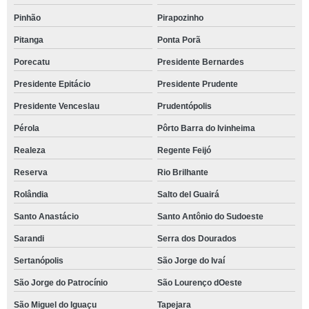
Pinhão
Pirapozinho
Pitanga
Ponta Porã
Porecatu
Presidente Bernardes
Presidente Epitácio
Presidente Prudente
Presidente Venceslau
Prudentópolis
Pérola
Pôrto Barra do Ivinheima
Realeza
Regente Feijó
Reserva
Rio Brilhante
Rolândia
Salto del Guairá
Santo Anastácio
Santo Antônio do Sudoeste
Sarandi
Serra dos Dourados
Sertanópolis
São Jorge do Ivaí
São Jorge do Patrocínio
São Lourenço dOeste
São Miguel do Iguaçu
Tapejara