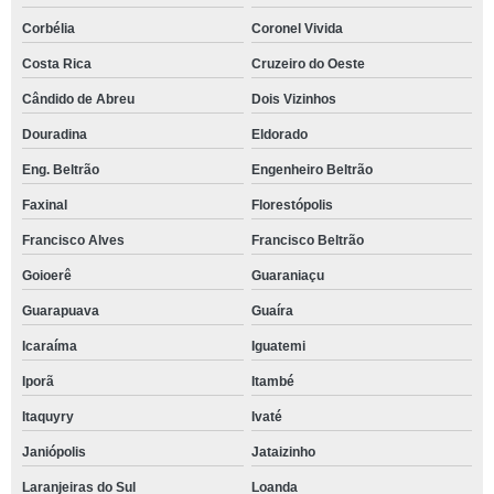
Corbélia
Coronel Vivida
Costa Rica
Cruzeiro do Oeste
Cândido de Abreu
Dois Vizinhos
Douradina
Eldorado
Eng. Beltrão
Engenheiro Beltrão
Faxinal
Florestópolis
Francisco Alves
Francisco Beltrão
Goioerê
Guaraniaçu
Guarapuava
Guaíra
Icaraíma
Iguatemi
Iporã
Itambé
Itaquyry
Ivaté
Janiópolis
Jataizinho
Laranjeiras do Sul
Loanda