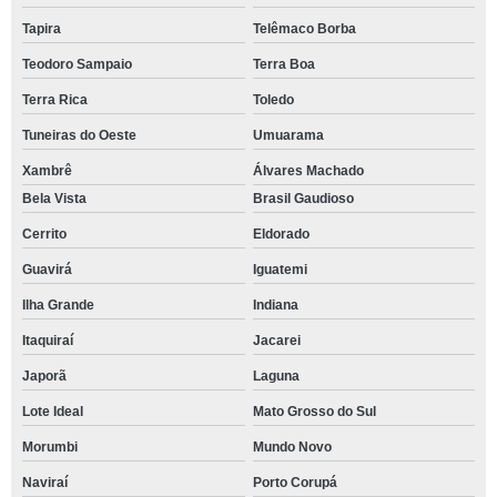
Tapira
Telêmaco Borba
Teodoro Sampaio
Terra Boa
Terra Rica
Toledo
Tuneiras do Oeste
Umuarama
Xambrê
Álvares Machado
Bela Vista
Brasil Gaudioso
Cerrito
Eldorado
Guavirá
Iguatemi
Ilha Grande
Indiana
Itaquiraí
Jacarei
Japorã
Laguna
Lote Ideal
Mato Grosso do Sul
Morumbi
Mundo Novo
Naviraí
Porto Corupá