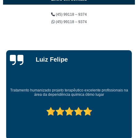
(45) 99118 – 9374
(45) 99118 – 9374
Taylon
Gattermann
Esse lugar salvou minha vida...me devolveu a minha sanidade...eterna
gratidao.lugar top pra quem quer mudança.equipe terapêutica super bem
preparada.tmj prover