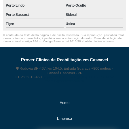
Porto Lindo
Porto Oculto
Porto Sassorá
Sideral
Tigre
Usina
O conteúdo do texto desta página é de direito reservado. Sua reprodução, parcial ou total,
mesmo citando nossos links, é proibida sem a autorização do autor. Crime de violação de
direito autoral – artigo 184 do Código Penal –
Lei 9610/98 - Lei de direitos autorais
.
Prover Clínica de Reabilitação em Cascavel
Rodovia BR-467, km 104,5, Entrada Guaracá +800 metros -
Canadá Cascavel - PR
CEP: 85813-450
(45) 99118 – 9374
(45) 99118 – 9374
contato@proverct.com.br
Home
Empresa