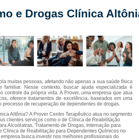
Clínica de Reabilitação para
mo e Drogas Clínica Altôni
Clínica de Reabilitação para Depe
s
Clínica de Reabilitação pa
Clínica de Reabilitaçã
Clínica de Reabilitação
Clínica de Reabilitação
Clínica de Reabilitação
Clínica de Reabilitação Químic
la muitas pessoas, afetando não apenas a sua saúde física
familiar. Nesse contexto, buscar ajuda especializada é
Clínica de Reabilitação Alcoólica com
o controle da própria vida. A Prover, uma empresa que atua
cos, oferece tratamentos de excelência, baseados em uma
Clínica de Reabilitação com Psic
no processo de recuperação de dependentes de drogas.
Clínica de Reabilitação Oeste do Pa
ínica Altônia? A Prover Centro Terapêutico atua no segmento
eus clientes serviços como o de Clínica de Reabilitação
Clínica de Reabilitação para Alcoó
ra Alcoólatras, Tratamento de Drogas, Internação para
 Clínica de Reabilitação para Dependentes Químicos no
Internação Alcoólat
 empresa busca investir nos melhores profissionais do