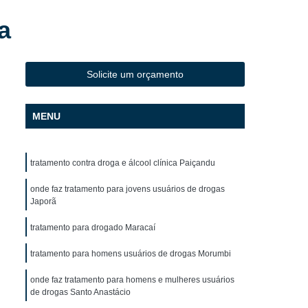
 Dependentes Químicos Mais Perto de Mim
a
ndentes Químicos Mais Perto Oeste do Paraná
ra Dependentes Químicos Mais Próximo
Solicite um orçamento
o para Dependentes Químicos Perto
 para Dependentes Químicos Próximo
MENU
 para Homens Dependentes Químicos
 para Jovens Dependentes Químicos
tratamento contra droga e álcool clínica Paiçandu
a para Usuários
Clínica de Reabilitação
onde faz tratamento para jovens usuários de drogas
 Psiquiatra
Clínica de Reabilitação Cascavel
Japorã
óloga
Clínica de Reabilitação Masculina
tratamento para drogado Maracaí
raná
Clínica de Reabilitação para Alcoólatras
tratamento para homens usuários de drogas Morumbi
licos
Clínica de Reabilitação para Jovens
onde faz tratamento para homens e mulheres usuários
ras em Clínica de Recuperação
de drogas Santo Anastácio