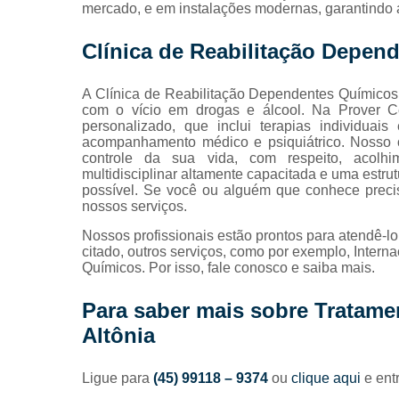
mercado, e em instalações modernas, garantindo 
viciados em
álcool
Clínica de Reabilitação Depen
Tratamento
para
A Clínica de Reabilitação Dependentes Químico
dependente
com o vício em drogas e álcool. Na Prover Ce
químicos
personalizado, que inclui terapias individuai
Tratamentos
acompanhamento médico e psiquiátrico. Nosso ob
contra
controle da sua vida, com respeito, acolh
drogas
multidisciplinar altamente capacitada e uma estrut
possível. Se você ou alguém que conhece preci
Tratamentos
nossos serviços.
para
alcoolismo
Nossos profissionais estão prontos para atendê-l
citado, outros serviços, como por exemplo, Intern
Tratamentos
Químicos. Por isso, fale conosco e saiba mais.
para
drogados
Para saber mais sobre Tratame
Altônia
Ligue para
(45) 99118 – 9374
ou
clique aqui
e ent