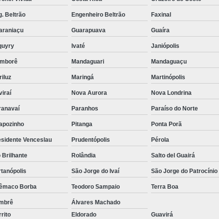
Reabilitação para Jov
. Beltrão
Engenheiro Beltrão
Faxinal
Reabilitação para Pessoas Viciados e
araniaçu
Guarapuava
Guaíra
Reabilitação para Alcoólatra e Droga
quyry
Ivaté
Janiópolis
Reabilitação para Dependentes de 
mborê
Mandaguari
Mandaguaçu
iluz
Maringá
Martinópolis
Reabilitação para Drogado Cascavel
iraí
Nova Aurora
Nova Londrina
Reabilitação para
ranavaí
Paranhos
Paraíso do Norte
Reabilitação para
apozinho
Pitanga
Ponta Porã
Reabilitação par
esidente Venceslau
Prudentópolis
Pérola
Reabilitação para Usuários de Dr
 Brilhante
Rolândia
Salto del Guairá
Reabilitação 
tanópolis
São Jorge do Ivaí
São Jorge do Patrocínio
Reabilitação par
lêmaco Borba
Teodoro Sampaio
Terra Boa
Reabilitação par
mbrê
Álvares Machado
Reabilitação para Jov
rito
Eldorado
Guavirá