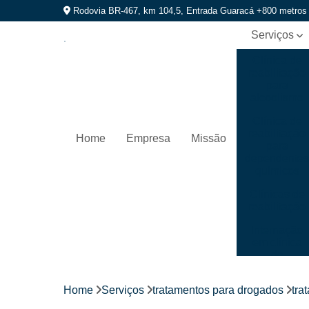
Rodovia BR-467, km 104,5, Entrada Guaracá +800 metros
Serviços
Clínica de
reabilitação
para
alcoolismo
Clínica de
reabilitação
Home
Empresa
Missão
para
dependente
químicos
Clínicas de
reabilitação
Internação
em clínica
de
recuperação
Home
Serviços
tratamentos para drogados
tra
Internação
para