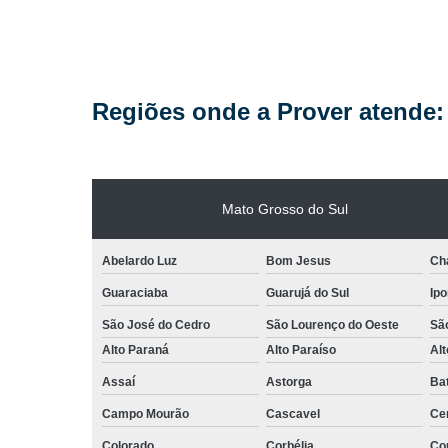
Regiões onde a Prover atende:
Mato Grosso do Sul
Abelardo Luz
Bom Jesus
Ch
Guaraciaba
Guarujá do Sul
Ipo
São José do Cedro
São Lourenço do Oeste
Sã
Alto Paraná
Alto Paraíso
Alt
Assaí
Astorga
Ba
Campo Mourão
Cascavel
Cen
Colorado
Corbélia
Cor