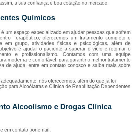
Internação de Droga
assim, a sua confiança e boa cotação no mercado.
Internação de Vicia
dentes Químicos
Internação em Clíni
s é um espaço especializado em ajudar pessoas que sofrem
s
Internação em Clínica de
ntro Terapêutico, oferecemos um tratamento completo e
s e em grupo, atividades físicas e psicológicas, além de
Internação em Clínica de Re
jetivo é ajudar o paciente a superar o vício e retomar o
imento e profissionalismo. Contamos com uma equipe
Internação em Clínic
ura moderna e confortável, para garantir o melhor tratamento
Internação em Clín
sa de ajuda, entre em contato conosco e saiba mais sobre
Internação Jovens
o adequadamente, nós oferecermos, além do que já foi
Internação de H
ação para Alcoólatras e Clínica de Reabilitação Dependentes
Internação de Jovens com Vício e
nto Alcoolismo e Drogas Clínica
Internação para Alcoolatra
Internação para Alcoolatra Oeste do
Internação para Jovens Alcoólatras
re em contato por email.