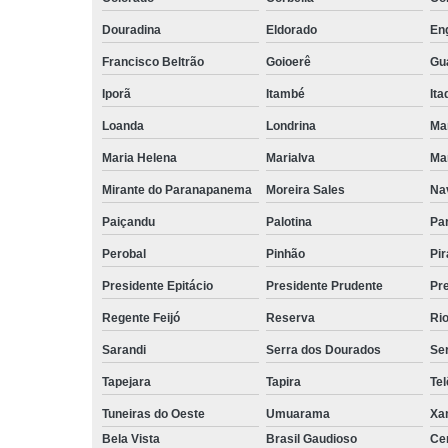
Douradina
Eldorado
Eng
Francisco Beltrão
Goioerê
Gu
Iporã
Itambé
Ita
Loanda
Londrina
Ma
Maria Helena
Marialva
Mar
Mirante do Paranapanema
Moreira Sales
Nav
Paiçandu
Palotina
Pa
Perobal
Pinhão
Pir
Presidente Epitácio
Presidente Prudente
Pr
Regente Feijó
Reserva
Rio
Sarandi
Serra dos Dourados
Ser
Tapejara
Tapira
Te
Tuneiras do Oeste
Umuarama
Xa
Bela Vista
Brasil Gaudioso
Cer