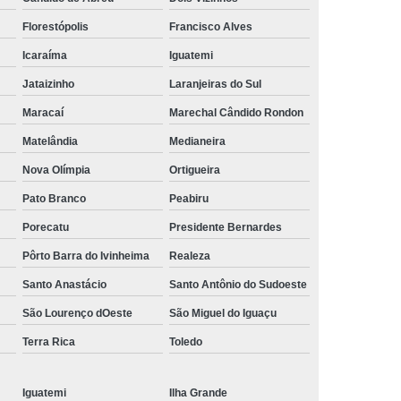
ens Alcoólatras Oeste do Paraná
Florestópolis
Francisco Alves
m álcool
Reabilitação para Viciado em álcool
Icaraíma
Iguatemi
do
Reabilitação para Dependente de Drogas
Jataizinho
Laranjeiras do Sul
Drogas e álcool
Reabilitação para Drogado
Maracaí
Marechal Cândido Rondon
Matelândia
Medianeira
Reabilitação para Drogado Oeste do Paraná
Nova Olímpia
Ortigueira
 Homens Usuários de Drogas
Pato Branco
Peabiru
 Homens Viciados em Drogas
Porecatu
Presidente Bernardes
a Jovens Usuários de Drogas
Pôrto Barra do Ivinheima
Realeza
oga
Reabilitação para Usuários de Drogas
Santo Anastácio
Santo Antônio do Sudoeste
para Viciados em Drogas
São Lourenço dOeste
São Miguel do Iguaçu
a Homens Viciados em álcool
Terra Rica
Toledo
a Jovens Viciados em álcool
ens Viciados em álcool Cascavel
Iguatemi
Ilha Grande