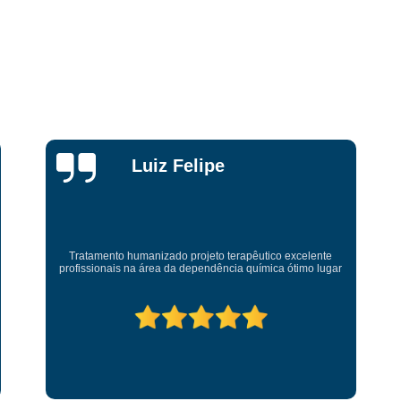
Internação de Hom
Internação de Jov
Internação de Usuários 
Internação para D
Internação para Jo
Taylon
Internação para Usu
Gattermann
Internação para Usuários
Internação para Usuários co
Internação para Alcoólatra e Droga
Esse lugar salvou minha vida...me devolveu a minha
sanidade...eterna gratidao.lugar top pra quem quer
Internação para Dependentes de 
mudança.equipe terapêutica super bem preparada.tmj prover
Internação para Drogado Cascavel
Internação para 
Internação para 
Internação para Jovens Usuários de