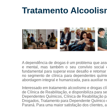
alcoólatras
Tratamento Alcoolis
Internação
para
dependente
químicos
Internação
para
drogados
Internação
para
tratamentos
de drogas
A dependência de drogas é um problema que asso
e mental, mas também o seu convívio social e 
Reabilitação
fundamental para superar esse desafio e retomar 
para
no segmento de clínica para dependentes quími
alcoólatras
abordagem integral e humanizada, para auxiliar 
Reabilitação
Interessado em tratamento alcoolismo e drogas cl
para
de Clínica de Reabilitação, e disponibiliza para s
drogados
Dependentes Químicos, Clínica de Reabilitação pa
Drogados, Tratamento para Dependente Químico e
Reabilitação
Paraná. Para uma maior satisfação dos clientes, a
para