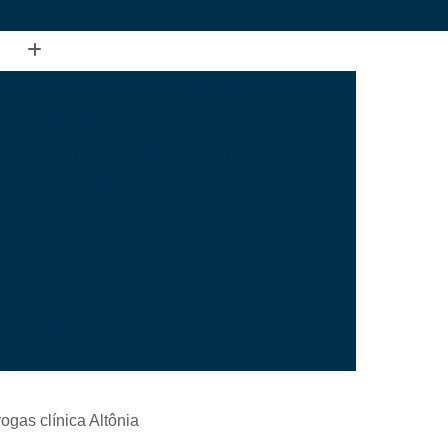
(45) 99118 – 9374
(45) 99118 – 9374
Clínica de Reabilitação Alcoolismo Perto
ção de Alcoolismo Perto de Mim
Clínica de Reabilitação para Alcoólatra
ação para Alcoólatra Cascavel
o para Alcoólatra Oeste do Paraná
para Homens Dependentes Alcoólicos
tação com Tratamento de álcool
tação de Dependentes Químicos
itação Dependentes Químicos
ara Dependentes Químicos Mais Perto
ogas clínica Altônia
Dependentes Químicos Mais Perto Cascavel