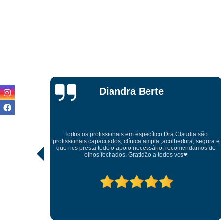
Luiz Felipe
a são
 segura e
Tratamento humanizado projeto terapêutico excelente
amos de
profissionais na área da dependência química ótimo lugar