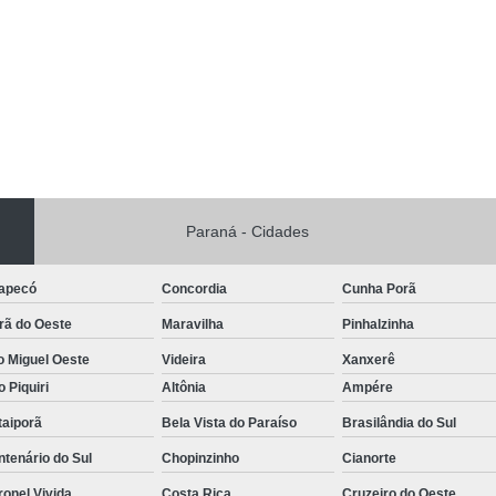
Internação para Usuários de Dro
Internação de Depende
Internação de Dependentes
Internação de Dependentes par
Internação de Dependentes
Internação de Home
Paraná - Cidades
Internação de Jove
apecó
Concordia
Cunha Porã
Internação de Pess
rã do Oeste
Maravilha
Pinhalzinha
Internação para Tra
o Miguel Oeste
Videira
Xanxerê
Internação para Trat
o Piquiri
Altônia
Ampére
Reabilitação para Homem Viciado em 
taiporã
Bela Vista do Paraíso
Brasilândia do Sul
Reabilitação 
tenário do Sul
Chopinzinho
Cianorte
Reabilitação para
onel Vivida
Costa Rica
Cruzeiro do Oeste