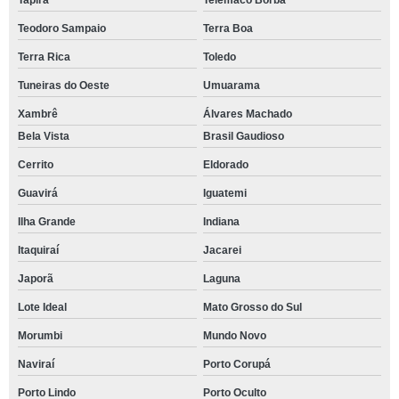
Tapira
Telêmaco Borba
Teodoro Sampaio
Terra Boa
Terra Rica
Toledo
Tuneiras do Oeste
Umuarama
Xambrê
Álvares Machado
Bela Vista
Brasil Gaudioso
Cerrito
Eldorado
Guavirá
Iguatemi
Ilha Grande
Indiana
Itaquiraí
Jacarei
Japorã
Laguna
Lote Ideal
Mato Grosso do Sul
Morumbi
Mundo Novo
Naviraí
Porto Corupá
Porto Lindo
Porto Oculto