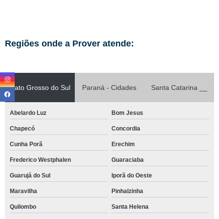
Regiões onde a Prover atende:
Mato Grosso do Sul
Paraná - Cidades
Santa Catarina __
Abelardo Luz
Bom Jesus
Chapecó
Concordia
Cunha Porã
Erechim
Frederico Westphalen
Guaraciaba
Guarujá do Sul
Iporã do Oeste
Maravilha
Pinhalzinha
Quilombo
Santa Helena