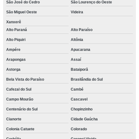
São José do Cedro
São Lourenço do Oeste
São Miguel Oeste
Videira
Xanxerê
Alto Paraná
Alto Paraíso
Alto Piquiri
Altônia
Ampére
Apucarana
Arapongas
Assaí
Astorga
Bataiporã
Bela Vista do Paraíso
Brasilândia do Sul
Cafezal do Sul
Cambé
Campo Mourão
Cascavel
Centenário do Sul
Chopinzinho
Cianorte
Cidade Gaúcha
Colonia Catuete
Colorado