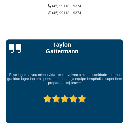
(45) 99118 – 9374
(45) 99118 – 9374
Taylon
Gattermann
Esse lugar salvou minha vida...me devolveu a minha sanidade...eterna
gratidao.lugar top pra quem quer mudança.equipe terapêutica super bem
preparada.tmj prover