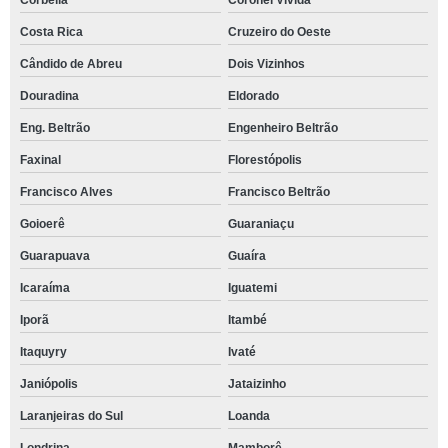
Corbélia
Coronel Vivida
Costa Rica
Cruzeiro do Oeste
Cândido de Abreu
Dois Vizinhos
Douradina
Eldorado
Eng. Beltrão
Engenheiro Beltrão
Faxinal
Florestópolis
Francisco Alves
Francisco Beltrão
Goioerê
Guaraniaçu
Guarapuava
Guaíra
Icaraíma
Iguatemi
Iporã
Itambé
Itaquyry
Ivaté
Janiópolis
Jataizinho
Laranjeiras do Sul
Loanda