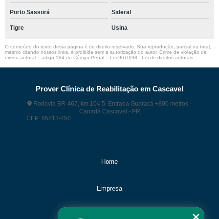
Porto Sassorá
Sideral
Tigre
Usina
O conteúdo do texto desta página é de direito reservado. Sua reprodução, parcial ou total,
mesmo citando nossos links, é proibida sem a autorização do autor. Crime de violação de
direito autoral – artigo 184 do Código Penal –
Lei 9610/98 - Lei de direitos autorais
.
Prover Clínica de Reabilitação em Cascavel
Rodovia BR-467, km 104,5, Entrada Guaracá +800 metros -
Canadá Cascavel - PR
CEP: 85813-450
(45) 99118 – 9374
(45) 99118 – 9374
contato@proverct.com.br
Home
Empresa
Missão