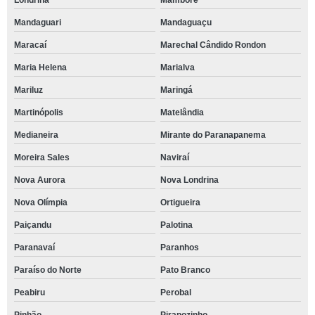
Londrina
Mamborê
Mandaguari
Mandaguaçu
Maracaí
Marechal Cândido Rondon
Maria Helena
Marialva
Mariluz
Maringá
Martinópolis
Matelândia
Medianeira
Mirante do Paranapanema
Moreira Sales
Naviraí
Nova Aurora
Nova Londrina
Nova Olímpia
Ortigueira
Paiçandu
Palotina
Paranavaí
Paranhos
Paraíso do Norte
Pato Branco
Peabiru
Perobal