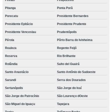
Pinhão
Pirapozinho
Pitanga
Ponta Porã
Porecatu
Presidente Bernardes
Presidente Epitácio
Presidente Prudente
Presidente Venceslau
Prudentópolis
Pérola
Pôrto Barra do Ivinheima
Realeza
Regente Feijó
Reserva
Rio Brilhante
Rolândia
Salto del Guairá
Santo Anastácio
Santo Antônio do Sudoeste
Sarandi
Serra dos Dourados
Sertanópolis
São Jorge do Ivaí
São Jorge do Patrocínio
São Lourenço dOeste
São Miguel do Iguaçu
Tapejara